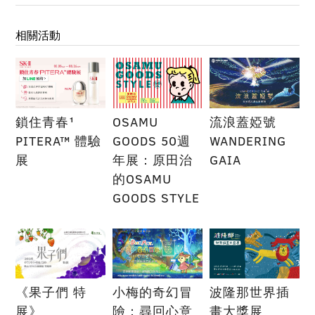
相關活動
鎖住青春¹
OSAMU
流浪蓋婭號
PITERA™ 體驗
GOODS 50週
WANDERING
展
年展：原田治
GAIA
的OSAMU
GOODS STYLE
《果子們 特
小梅的奇幻冒
波隆那世界插
展》
險：尋回心意
畫大獎展