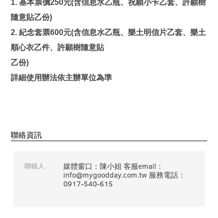
1. 基本票價250元(含信息水乙瓶、祝願小卡乙套、許願樹
隨意貼乙份)
2. 紀念套票600元(含信息水乙瓶、樂土明信片乙套、樂土
順心衣乙件、許願樹隨意貼
乙份)
詳細使用辦法依主辦單位為準
聯絡資訊
聯絡人
媒體窗口：陳小姐 客服email：
info@mygoodday.com.tw 服務電話：
0917-540-615