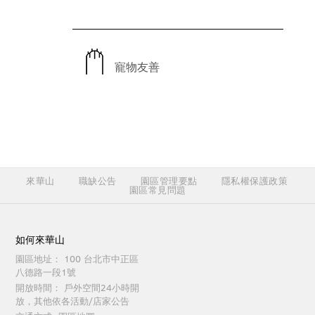
寵物友善
來華山
職缺公告
園區管理要點
隱私權保護政策
園區常見問題
如何來華山
園區地址：
100 台北市中正區
八德路一段1號
開放時間：
戶外空間24小時開
放，其他依各活動/店家公告