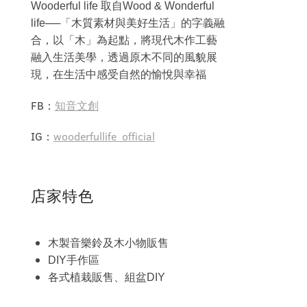
Wooderful life 取自Wood & Wonderful
life──「木質素材與美好生活」的字義融
合，以「木」為起點，將現代木作工藝
融入生活美學，透過原木不同的風貌展
現，在生活中感受自然的愉悅與幸福
FB：
知音文創
IG：
wooderfullife_official
店家特色
木製音樂鈴及木小物販售
DIY手作區
各式植栽販售、組盆DIY