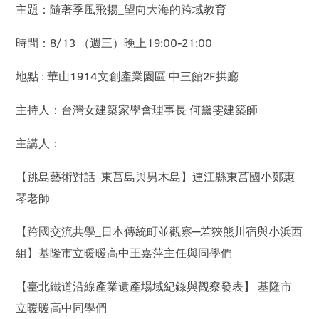
主題：隨著季風飛揚_望向大海的跨域教育
時間：8/13 （週三）晚上19:00-21:00
地點 : 華山1914文創產業園區 中三館2F拱廳
主持人：台灣女建築家學會理事長 何黛雯建築師
主講人：
【跳島藝術對話_東莒島與男木島】連江縣東莒國小鄭惠
琴老師
【跨國交流共學_日本傳統町並觀察─若狹熊川宿與小浜西
組】基隆市立暖暖高中王嘉萍主任與同學們
【臺北鐵道沿線產業遺產場域紀錄與觀察發表】 基隆市
立暖暖高中同學們