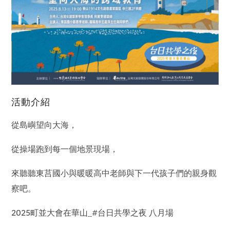
活動介紹
從島嶼望向大海，
從操場跑到每一個地景現場，
來聽聽東莒國小與暖暖高中老師與下一代孩子們的親身觀
察吧。
2025町並大會在華山_#台日共學之夜 八月場