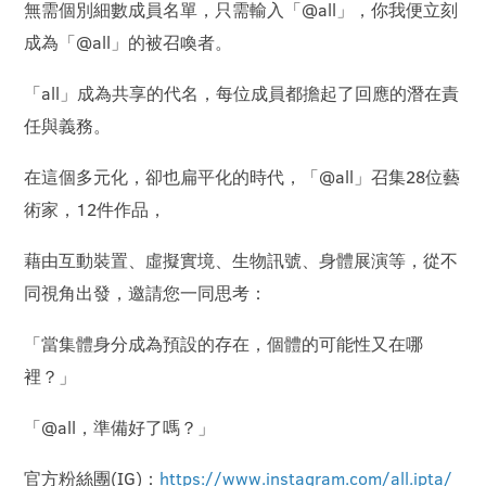
無需個別細數成員名單，只需輸入「@all」，你我便立刻
成為「@all」的被召喚者。
「all」成為共享的代名，每位成員都擔起了回應的潛在責
任與義務。
在這個多元化，卻也扁平化的時代，「@all」召集28位藝
術家，12件作品，
藉由互動裝置、虛擬實境、生物訊號、身體展演等，從不
同視角出發，邀請您一同思考：
「當集體身分成為預設的存在，個體的可能性又在哪
裡？」
「@all，準備好了嗎？」
官方粉絲團(IG)：
https://www.instagram.com/all.ipta/