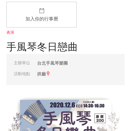
加入你的行事曆
表演
手風琴冬日戀曲
主辦單位
台北手風琴樂團
活動地點
拱廳