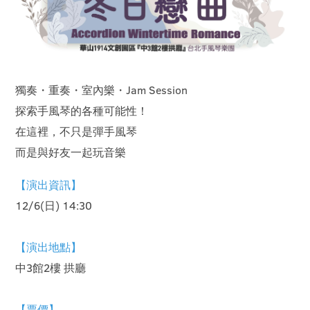
獨奏・重奏・室內樂・Jam Session
探索手風琴的各種可能性！
在這裡，不只是彈手風琴
而是與好友一起玩音樂
【演出資訊】
12/6(日) 14:30
【演出地點】
中3館2樓 拱廳
【票價】