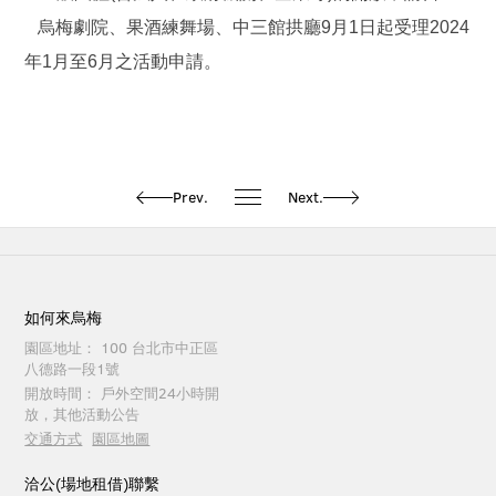
烏梅劇院、果酒練舞場、中三館拱廳9月1日起受理2024
年1月至6月之活動申請。
Prev.
Next.
如何來烏梅
園區地址：
100 台北市中正區
八德路一段1號
開放時間：
戶外空間24小時開
放，其他活動公告
交通方式
園區地圖
洽公(場地租借)聯繫