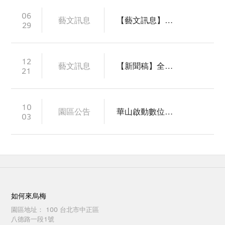
06
藝文訊息
【藝文訊息】2022上半年表演藝術團隊優先申請作業公告
29
12
藝文訊息
【新聞稿】全臺15文化園區齊聚華山，捲動臺灣文創生態網絡
21
10
園區公告
華山啟動數位轉型，逐步打造為臺灣首座5G示範文創園區
03
如何來烏梅
園區地址：
100 台北市中正區
八德路一段1號