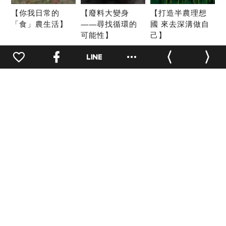
【你我日常的
【廢料大變身
【打造半農理想
「食」農生活】
——尋找循環的
國 來去深溝做自
可能性】
己】
0
來華山
職缺公告
園區管理要點
隱私權保護政策
園區常見問題
如何來華山
園區地址：
100 台北市中正區
八德路一段1號
開放時間：
戶外空間24小時開
放，其他依各活動/店家公告
交通方式
園區地圖
洽公(場地租借)聯繫