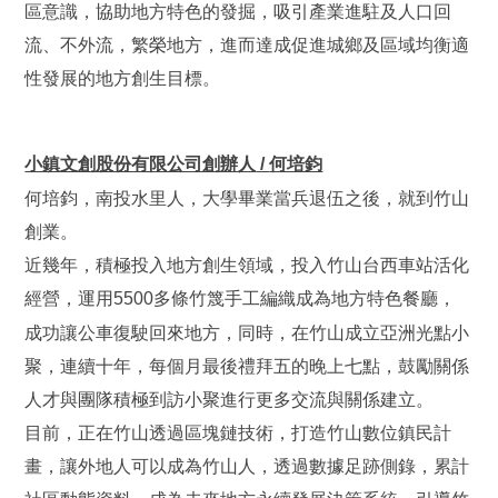
區意識，協助地方特色的發掘，吸引產業進駐及人口回
流、不外流，繁榮地方，進而達成促進城鄉及區域均衡適
性發展的地方創生目標。
小鎮文創股份有限公司創辦人
何培鈞
/
何培鈞，南投水里人，大學畢業當兵退伍之後，就到竹山
創業。
近幾年，積極投入地方創生領域，投入竹山台西車站活化
經營，運用
多條竹篾手工編織成為地方特色餐廳，
5500
成功讓公車復駛回來地方，同時，在竹山成立亞洲光點小
聚，連續十年，每個月最後禮拜五的晚上七點，鼓勵關係
人才與團隊積極到訪小聚進行更多交流與關係建立。
目前，正在竹山透過區塊鏈技術，打造竹山數位鎮民計
畫，讓外地人可以成為竹山人，透過數據足跡側錄，累計