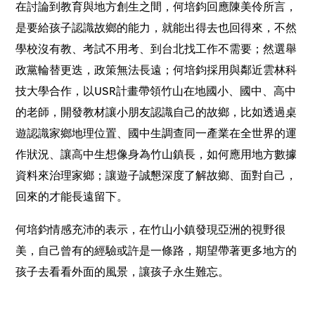
在討論到教育與地方創生之間，何培鈞回應陳美伶所言，
是要給孩子認識故鄉的能力，就能出得去也回得來，不然
學校沒有教、考試不用考、到台北找工作不需要；然選舉
政黨輪替更迭，政策無法長遠；何培鈞採用與鄰近雲林科
技大學合作，以
USR
計畫帶領竹山在地國小、國中、高中
的老師，開發教材讓小朋友認識自己的故鄉，比如透過桌
遊認識家鄉地理位置、國中生調查同一產業在全世界的運
作狀況、讓高中生想像身為竹山鎮長，如何應用地方數據
資料來治理家鄉；讓遊子誠懇深度了解故鄉、面對自己，
回來的才能長遠留下。
何培鈞情感充沛的表示，在竹山小鎮發現亞洲的視野很
美，自己曾有的經驗或許是一條路，期望帶著更多地方的
孩子去看看外面的風景，讓孩子永生難忘。