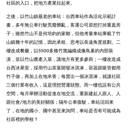
社區的入口，把地方產業拉起來。
之後，以竹山鎮最老的車站：台西車站作為活化示範計
畫，多年無公車行駛荒廢髒亂，客運公司原想打掉重蓋房
子；雖然竹山不是何培鈞的家鄉，但他考量車站乘載了竹
山鎮幾十年的記憶，因此承租、思考以長遠角度規劃。二
樓改成餐廳，以
5500
多條竹篾編織成像鳥巢的內部裝
潢，並以竹山農產入菜，讓地方有更多參與；一樓改造成
台西冰果室，採用竹山茶葉開發冰淇淋，容器跟吸管都用
竹子做，再加上在地米香；每賣出一個冰淇淋，就讓社區
三個行業有收入，這是理想營運狀態。而一樓也設有公共
空間，每月舉辦活動促進在地交流，重新建起人跟人、人
跟社會
/
地方的美好關係；隔年公車復駛，車站活回來
了，在地的國小、國中甚至來詢問，車站是否有可能成為
社區裡的學校？