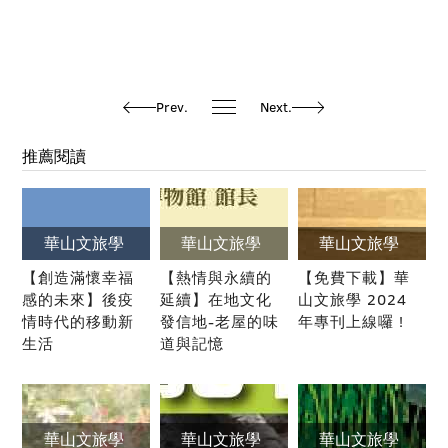
Prev.
Next.
推薦閱讀
華山文旅學
華山文旅學
華山文旅學
【創造滿懷幸福
【熱情與永續的
【免費下載】華
感的未來】後疫
延續】在地文化
山文旅學 2024
情時代的移動新
發信地-老屋的味
年專刊上線囉 !
生活
道與記憶
華山文旅學
華山文旅學
華山文旅學