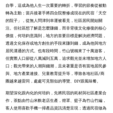
自學，這成為他人生一次重要的轉折，學習的節奏從被動
轉為主動；當兵後著手將四合院整修成現在的民宿「天空
的院子」，從無人問津到幸運被看見，社區居民開始關
注。但社區想了解是怎麼賺錢，而非背後文化修復的核心
價值，何培鈞意識到，地方的首要目標是解決經濟問題，
透過文化保存或地方創生的手段來賺到錢，成為他與地方
居民溝通的方式。也有段時間，竹山號稱來了十萬遊客，
但實際人口卻從八萬減到五萬，追求觀光並未增加地方人
口；觀光帶來的人潮與錢潮，且未著重是否有當地居民參
與、地方產業連接、兒童教育提升等，導致各地社區
/
商
圈越來越雷同，處處可見類似的導覽、
DIY
跟風味餐。
期望深化跟內化的何培鈞，先將民宿的耗材與社區產業合
作，茶點由竹山米麩老店生產，燈罩、籃子為竹山竹編，
客人使用喜歡手機一掃產品資訊清楚呈現；透過民宿做為