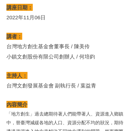
講座日期：
年
月
日
2022
11
06
講者：
台灣地方創生基金會董事長
陳美伶
/
小鎮文創股份有限公司創辦人
何培鈞
/
主持人：
台灣文創發展基金會
副執行長
葉益青
/
內容簡介
「地方創生」過去總期待著人們能帶著人、資源進入鄉鎮
中，替臺灣減緩各地的人口、資源分配不均的狀況，期待