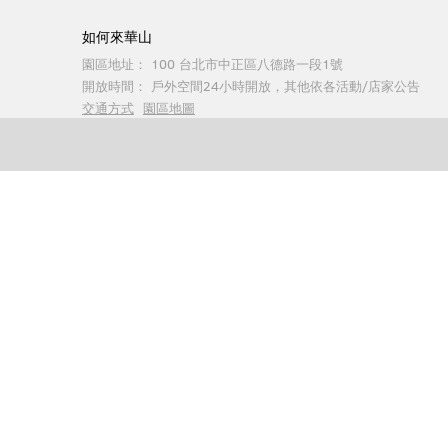
如何來華山
園區地址：
100 台北市中正區八德路一段1號
開放時間：
戶外空間24小時開放，其他依各活動/店家公告
交通方式
園區地圖