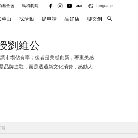
的基金會
烏梅劇院
Language
來華山
找活動
提申請
品好店
聊文創
授劉維公
強調市場佔有率；後者是美感創新，著重美感
是品牌進駐，而是透過新文化消費，感動人
問題