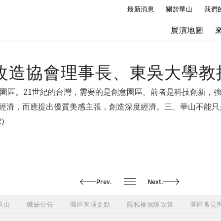
最新消息
關於華山
我們
展演地圖
改造協會理事長、東吳大學教
學園區。21世紀的台灣，需要的是創意園區。前者是科技創新，
經濟，而應提出優質美感主張，創造深度經濟。三、華山不能只
)
Prev.
Next.
華山
職缺公告
園區管理要點
隱私權保護政策
園區常見