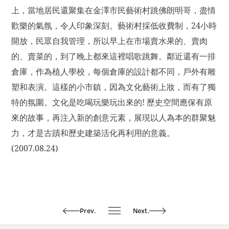
上，當地居民還聚集在金澤市民藝術村跳佛朗明哥，盡情
歡樂的氣氛，令人印象深刻。藝術村採低收費制，24小時
開放，民眾自我管理，所以早上在市場賣水果的、賣肉
的、賣菜的，到了晚上都來這裡唱歌跳舞。鄰近還有一排
倉庫，作為植人學校，每個倉庫的設計都不同，戶外有雕
塑和表演。這樣的小市鎮，因為文化藝術上妝，而有了獨
特的氛圍。文化是吃喝玩樂玩出來的! 歷史空間應保有原
來的故事，再注入新的創意元素，展現以人為本的群聚魅
力，才是古蹟和歷史建築活化再利用的意義。
(2007.08.24)
Prev.
Next.