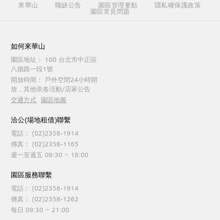
來華山
職缺公告
園區管理要點
隱私權保護政策
園區常見問題
如何來華山
園區地址：
100 台北市中正區
八德路一段1號
開放時間：
戶外空間24小時開
放，其他依各活動/店家公告
交通方式
園區地圖
洽公(場地租借)聯繫
電話：
(02)2358-1914
傳真：
(02)2358-1165
週一至週五 09:30 ~ 18:00
園區服務聯繫
電話：
(02)2358-1914
傳真：
(02)2358-1262
每日 09:30 ~ 21:00