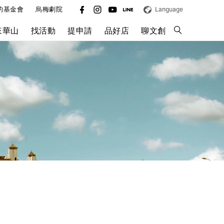
的基金會
烏梅劇院
Language
來華山
找活動
提申請
品好店
聊文創