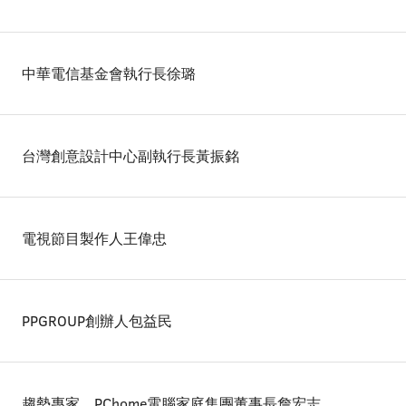
中華電信基金會執行長徐璐
台灣創意設計中心副執行長黃振銘
電視節目製作人王偉忠
PPGROUP創辦人包益民
趨勢專家、PChome電腦家庭集團董事長詹宏志