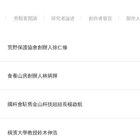
旁觀客開講
研究者論述
創作者發言
製作
荒野保護協會創辦人徐仁修
食養山房創辦人林炳輝
國科會駐舊金山科技組組長楊啟航
橫濱大學教授鈴木伸浩