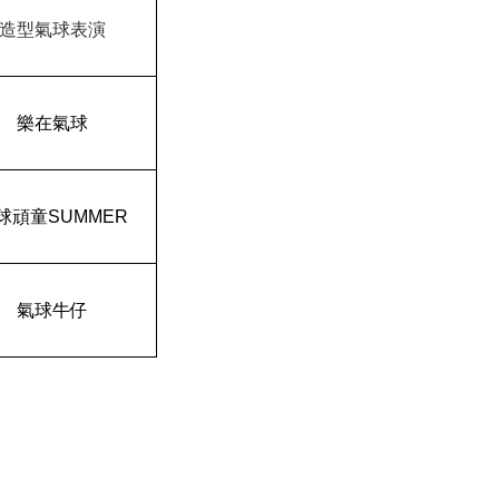
造型氣球表演
樂在氣球
球頑童SUMMER
氣球牛仔