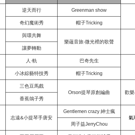
逆天而行
Greenman show
奇幻魔術秀
帽子Tricking
與環共舞
樂蘊音旅-微光裡的歌聲
讓夢轉動
人·軌
巴奇先生
小冰綜藝特技秀
帽子Tricking
三色豆馬戲
Orson
提琴原創編曲
歡樂
香蕉鴿子秀
Gentlemen crazy
紳士瘋
志遠&小提琴手唐安
氣
周子益JerryChou