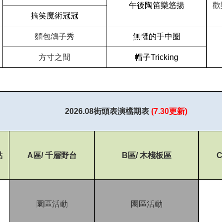
午後陶笛樂悠揚
歡
搞笑魔術冠冠
麵包鴿子秀
無懼的手中圈
方寸之間
帽子Tricking
2026.08
街頭表演檔期表
(7.30
更新)
點
A
區/ 千層野台
B
區/ 木棧板區
園區活動
園區活動