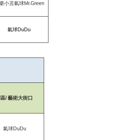
樂小丑氣球Mr.Green
氣球DuDu
C
區/ 藝術大街口
氣球DuDu