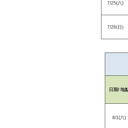
7/25(
六)
7/26(
日)
日期/ 地
8/1(
六)