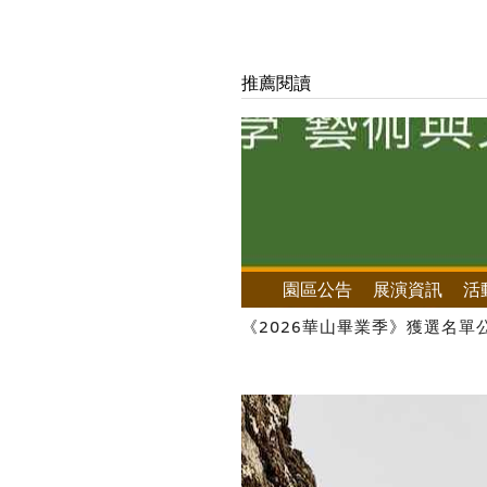
推薦閱讀
園區公告
展演資訊
活
《2026華山畢業季》獲選名單