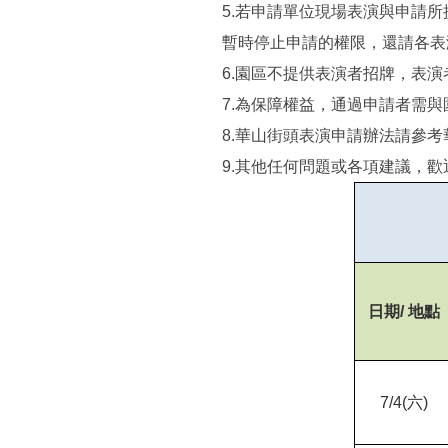
5.
若申請單位現場表演與申請所
暫時停止申請的權限，還請各表
6.
園區不提供表演者招牌，表演者
7.
為保障權益，通過申請者需與
8.
華山街頭表演申請辦法請參考
9.
其他任何問題或各項建議，歡迎多加利
日期/ 地點
7/4(
六)