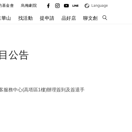
的基金會
烏梅劇院
Language
來華山
找活動
提申請
品好店
聊文創
節目公告
客服務中心(高塔區1樓)辦理簽到及簽退手