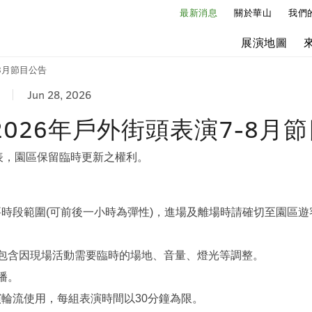
最新消息
關於華山
我們
展演地圖
8月節目公告
Jun 28, 2026
026年戶外街頭表演7-8月
表，園區保留臨時更新之權利。
時段範圍(可前後一小時為彈性)，進場及離場時請確切至園區遊
包含因現場活動需要臨時的場地、音量、燈光等調整。
播。
演輪流使用，每組表演時間以30分鐘為限。