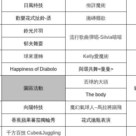
日風特技
佾詳魔術
歡樂花式扯鈴-丞
拋磚癮欲
鈴光片羽
流行歌曲彈唱-Silvia嘻嘻
郁夫雜耍
球來運轉
Kelly
愛魔術
Happiness of Diabolo
與環共舞<曼曼>
丟球的大頭
園區活動
The body
向陽特技
魔幻氣球人--馬拉將踢飛
香蕉蘋果蕃茄獨輪秀
花式拋瓶表演
千方百技 Cube&Juggling