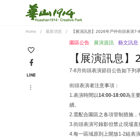
Home
最新消息
【展演訊息】2026年戶外街頭表演7-
園區公告
展演資訊
藝文訊息
【展演訊息】2
7-8
月街頭表演節目公告如下列
街頭表演者注意事項：
1.
表演時間以
14:00-18:00
為主要
續。
2.
需配合園區之各項管制措施，
3.
街頭表演可錄影但禁止現場直
4.
每一區域原則上開放1-2組表