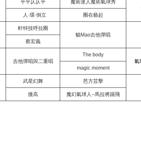
平平仄仄平
魔術達人魔術氣球秀
人·環·倒立
圈在藝起
軒特技呼拉圈
貓Mao吉他彈唱
蔡宏義
The body
吉他彈唱與二重唱
氣
magic moment
武星幻舞
芭方芸擊
微高
魔幻氣球人--馬拉將踢飛