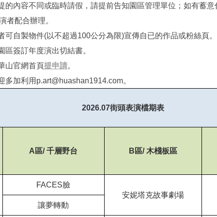
提的內容不同或臨時請假，請提前告知園區管理單位；如有蓄意
演者配合辦理。
可自製物件(以不超過100公分為限)宣傳自已的作品或粉絲頁。
園區簽訂年度演出切結書。
華山官網首頁
提申請
。
用p.art@huashan1914.com。
2026.07
街頭表演檔期表
A
區/ 千層野台
B
區/ 木棧板區
FACES
臉
安妮塔克故事劇場
讓夢轉動