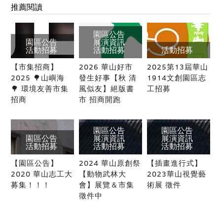
推薦閱讀
園區公告
園區公告
展演資訊
活動招募
活動招募
活動招募
【市集招商】
2026 華山好市
2025第13屆華山
2025 🌳山嶼海
發生好事【秋 清
1914文創園區志
🌳 環境友善市集
風似友】絕版書
工招募
招商
市 招商開跑
園區公告
園區公告
園區公告
展演資訊
展演資訊
活動招募
活動招募
活動招募
【園區公告】
2024 華山原創祭
【插畫進行式】
2020 華山志工大
【動物武林大
2023華山視覺藝
募集！！！
會】展覽＆市集
術展 徵件
徵件中