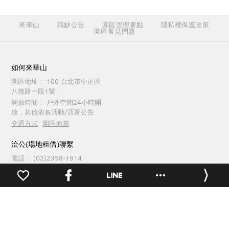
來華山
職缺公告
園區管理要點
隱私權保護政策
園區常見問題
如何來華山
園區地址：
100 台北市中正區
八德路一段1號
開放時間：
戶外空間24小時開
放，其他依各活動/店家公告
交通方式
園區地圖
洽公(場地租借)聯繫
電話：
(02)2358-1914
傳真：
(02)2358-1165
週一至週五 09:30 ~ 18:00
園區服務聯繫
0
電話：
(02)2358-1914
傳真：
(02)2358-1262