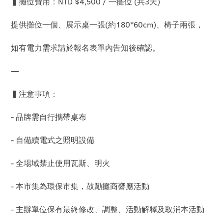
▍攤位費用：NTD $4,500 / 一攤位 (共3天)
提供攤位一個、展示桌一張(約180*60cm)、椅子兩張，
如有電力需求請於報名表單內告知後確認。
—
▍注意事項：
- 品牌需自行攜帶桌布
- 自備續電式之照明設備
- 全場域禁止使用瓦斯、明火
- 本市集為環保市集，鼓勵攤商響應活動
- 主辦單位保有最終修改、調整、活動解釋及取消本活動