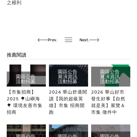
之權利
Prev.
Next.
推薦閱讀
園區公告
園區公告
園區公告
展演資訊
展演資訊
活動招募
活動招募
活動招募
【市集招商】
2024 華山舒適閱
2026 華山好市
2025 🌳山嶼海
讀【我的超級英
發生好事【自然
🌳 環境友善市集
雄】市集 招商開
就是美】展覽＆
招商
跑
市集 徵件中
園區公告
園區公告
園區公告