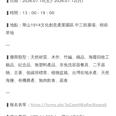
▍日期：2026.07.10(五)- 2026.07.12(日)
▍時間：13：00 - 19：00
▍地點：華山1914文化創意產業園區 中三前廣場、樹前
草地
—
▍攤商類型：天然材質、木作、竹編、織品、海廢回收工
藝品、紀念品、無塑料產品、非免洗容器餐具、二手器
物、古著、低碳排標章、植物盆栽、台灣在地水產、天然
海鹽、有機農產、無肉飲食、蔬食
—
▍報名表單：
https://forms.gle/3sCqwHWaRwiNzgpa6