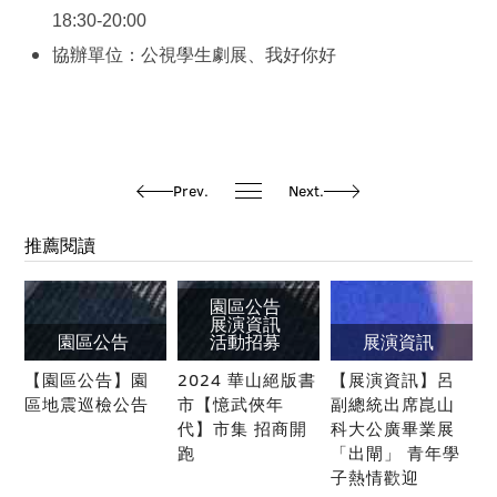
18:30-20:00
協辦單位：公視學生劇展、我好你好
Prev.
Next.
推薦閱讀
園區公告
展演資訊
園區公告
活動招募
展演資訊
【園區公告】園
2024 華山絕版書
【展演資訊】呂
區地震巡檢公告
市【憶武俠年
副總統出席崑山
代】市集 招商開
科大公廣畢業展
跑
「出閘」 青年學
子熱情歡迎