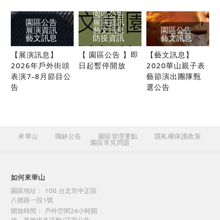
園區公告
園區公告
展演資訊
展演資訊
藝文訊息
園區公告
藝文訊息
防疫資訊
藝文訊息
【展演訊息】
【 園區公告 】即
【藝文訊息】
2026年戶外街頭
日起暫停開放
2020華山親子表
表演7-8月節目公
藝節演出團隊甄
告
選公告
來華山
職缺公告
園區管理要點
隱私權保護政策
園區常見問題
如何來華山
園區地址：
100 台北市中正區
八德路一段1號
開放時間：
戶外空間24小時開