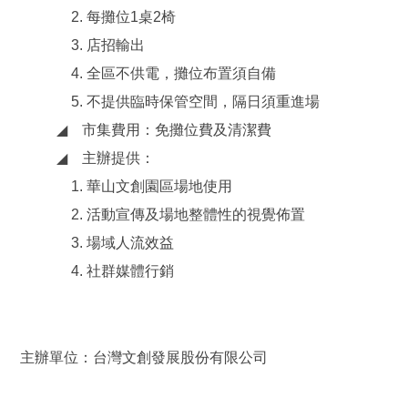
2. 每攤位1桌2椅
3. 店招輸出
4. 全區不供電，攤位布置須自備
5. 不提供臨時保管空間，隔日須重進場
◢
市集費用：免攤位費及清潔費
◢
主辦提供：
1. 華山文創園區場地使用
2. 活動宣傳及場地整體性的視覺佈置
3. 場域人流效益
4.
社群媒體行銷
主辦單位：台灣文創發展股份有限公司