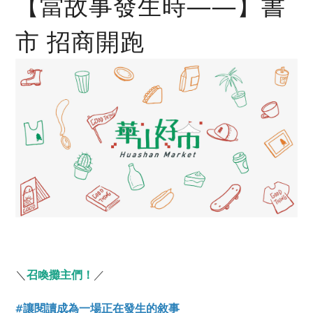
【當故事發生時——】書
市 招商開跑
＼
召喚攤主們！
／
#讓閱讀成為一場正在發生的敘事