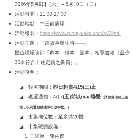
2026年5月9日（六）– 5月10日（日）
活動時間：11:00-17:00
活動地點：中三前廣場
活動報名：
https://www.surveycake.com/s/l7kmL
活動
主題：『當故事發生時——』
攤位現場陳列「劇本、繪本、圖本」相關書籍（至少
30本符合上述定義之書籍）。
活動說明：
◢
報名期間：
即日起自4/15(三)止
◢
獲選通知：4/17
(五)前以mail聯繫
（請留意信箱正確
性，以利通知獲選等行政聯繫。）
◢
市集攤位數：至多共20攤
◢
市集硬體設備：
1. 三米帳一篷兩攤