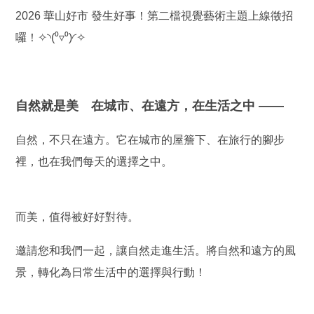
2026 華山好市 發生好事！第二檔視覺藝術主題上線徵招
囉！
✧◝
(
⁰▿⁰
)
◜✧
自然就是美
在城市、在遠方，在生活之中 ——
自然，不只在遠方。它在城市的屋簷下、在旅行的腳步
裡，也在我們每天的選擇之中。
而美，值得被好好對待。
邀請您和我們一起，讓自然走進生活。
將自然和遠方的風
景，轉化為日常生活中的選擇與行動！