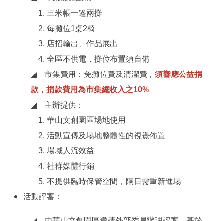
1. 三米帳一篷兩攤
2. 每攤位1桌2椅
3. 店招輸出、作品展出
4. 全區不供電，攤位布置須自備
◢
市集費用：免攤位費及清潔費，
須響應公益捐
款，捐款費用為市集總收入之10%
◢
主辦提供：
1.
華山文創園區場地使用
2.
活動宣傳及場地整體性的視覺佈置
3.
場域人流效益
4.
社群媒體行銷
5. 不提供臨時保管空間，隔日需重新進場
活動評審：
◢
由華山文創園區邀請外部委員辦理評審，基於