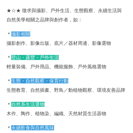
★☆★ 徵求與攝影、戶外生活、生態觀察、永續生活與
自然美學相關之品牌與創作者，如：
＊
攝影相關
攝影創作、影像出版、底片／器材周邊、影像選物
＊
登山・露營・戶外生活
輕量裝備、戶外用品、機能服飾、戶外風格選物
＊
生態・自然觀察・保育行動
生態教育、自然插畫、野鳥／動植物觀察、環境友善品牌
＊
自然系生活選物
木作、陶作、植物染、編織、天然材質生活器物
＊
永續飲食與自然風味