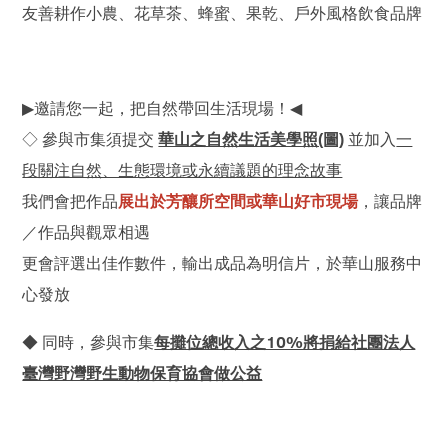
友善耕作小農、花草茶、蜂蜜、果乾、戶外風格飲食品牌
▶
◀
邀請您一起，把自然帶回生活現場！
◇ 參與市集須提交
華山之自然生活美學照(圖)
並加入
一
段關注自然、生態環境或永續議題的理念故事
我們會把作品
展出於芳釀所空間或華山好市現場
，讓品牌
／作品與觀眾相遇
更會評選出佳作數件，輸出成品為明信片，於華山服務中
心發放
每攤位總收入之10%將捐給社團法人
◆ 同時，參與市集
臺灣野灣野生動物保育協會做公益