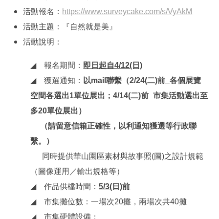
活動報名：
https://www.surveycake.com/s/VyAkM
活動主題：『自然就是美』
活動說明：
◢
報名期間：
即日起自4/12(日)
◢
獲選通知：
以mail聯繫（2/24(二)前_各個展覽
空間各選出1單位展出；4/14(二)前_市集活動選出至
多20單位展出）
（請留意信箱正確性，以利通知獲選等行政聯
繫。）
同時提供華山園區素材與故事照(圖)之設計規範
（圖像運用／輸出規格等）
◢
作品供檔時間：
5/3(日)前
◢
市集攤位數：一場次20攤，兩場次共40攤
◢
市集硬體設備：