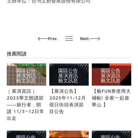
主辦單位：台灣文創發展股份有限公司
Prev.
Next.
推薦閱讀
園區公告
園區公告
園區公告
展演資訊
展演資訊
展演資訊
藝文訊息
藝文訊息
藝文訊息
｜展演資訊｜
【展演公告】
【藝FUN券使用大
2023華文朗讀節
2025年11-12月
補帖! 全家一起遊
——旅行者．朗
假日街頭表演節
華山 】
讀 11/3~12日常
目公告
出走
園區公告
園區公告