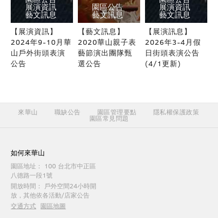
展演資訊
園區公告
展演資訊
藝文訊息
藝文訊息
藝文訊息
【展演資訊】
【藝文訊息】
【展演訊息】
2024年9-10月華
2020華山親子表
2026年3-4月假
山戶外街頭表演
藝節演出團隊甄
日街頭表演公告
公告
選公告
(4/1更新)
來華山
職缺公告
園區管理要點
隱私權保護政策
園區常見問題
如何來華山
園區地址：
100 台北市中正區
八德路一段1號
開放時間：
戶外空間24小時開
放，其他依各活動/店家公告
交通方式
園區地圖