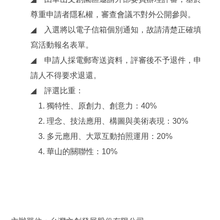
尊重申請者隱私權，審查會議不對外公開參與。
◢
入選將以電子信箱個別通知，故請清楚正確填
寫活動報名表單。
◢
申請人採電郵寄送資料，評審後不予退件，申
請人不得要求退還。
◢
評選比重：
1.
獨特性、原創力、創意力：40%
2. 理念、技法應用、構圖與美術表現：30%
3. 多元應用、大眾互動拍照運用：20%
4. 華山的關聯性：10%