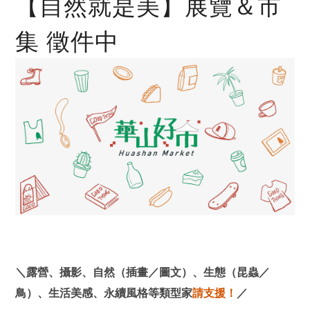
【自然就是美】展覽＆市
集 徵件中
＼露營、攝影、自然（插畫／圖文）、生態（昆蟲／
鳥）、生活美感、永續風格等類型家
請支援！
／