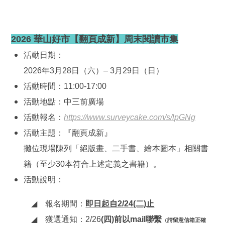
2026 華山好市【翻頁成新】周末閱讀市集
活動日期：
2026年3月28日（六）– 3月29日（日）
活動時間：11:00-17:00
活動地點：中三前廣場
活動報名：
https://www.surveycake.com/s/lpGNg
活動
主題：『翻頁成新』
攤位現場陳列「絕版畫、二手書、繪本圖本」相關書
籍（至少30本符合上述定義之書籍）。
活動說明：
◢
報名期間：
即日起自2/24(二)止
◢
獲選通知：2/26
(四)前以mail聯繫
（請留意信箱正確