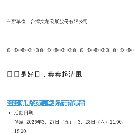
主辦單位：台灣文創發展股份有限公司
◍◌◍◌◍◌◍◌◍◍◌◍◌◍◌◍◌◍◍◌◍◌◍◌◍◌◍◍◌◍◌◍◌◍
日日是好日，葉葉起清風
2026 清風似友．台北古書拍賣會
活動日期：
預展_2026年3月27日（五）– 3月28日（六）11:00-
18:00