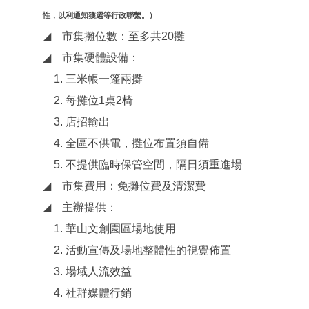
性，以利通知獲選等行政聯繫。）
◢
市集攤位數：至多共20攤
◢
市集硬體設備：
1. 三米帳一篷兩攤
2. 每攤位1桌2椅
3. 店招輸出
4. 全區不供電，攤位布置須自備
5. 不提供臨時保管空間，隔日須重進場
◢
市集費用：免攤位費及清潔費
◢
主辦提供：
1. 華山文創園區場地使用
2. 活動宣傳及場地整體性的視覺佈置
3. 場域人流效益
4.
社群媒體行銷