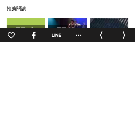
推薦閱讀
園區公告
園區公告
防疫資訊
藝文訊息
活動招募
【華山 x Uber
【藝文訊息】
【市集招商】山
0
eat】12/1-
2025上半年表演
嶼海市集招商中
12/30 美食優惠
藝術團隊優先申
主打星
請藝文場館作業
園區公告
展演資訊
園區公告
展演資訊
藝文訊息
藝文訊息
藝文訊息
【微出國，Let's
【2026華山親子
【華山策展】華
購華山！ 】
表藝節】酷卡著
山 1914 驅動文
色大比拚
創力：一窺鳥類
與都會的共生創
意和兩大洲之風