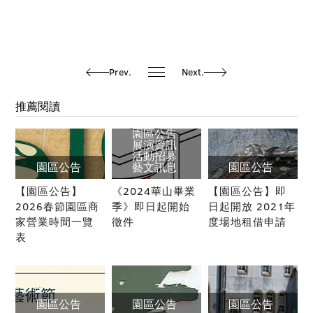
Prev.
Next.
推薦閱讀
園區公告
展演資訊
活動招募
園區公告
藝文訊息
園區公告
【園區公告】
《2024華山畢業
【園區公告】即
2026春節園區商
季》即日起開始
日起開放 2021年
家營業時間一覽
徵件
度場地租借申請
表
園區公告
園區公告
園區公告