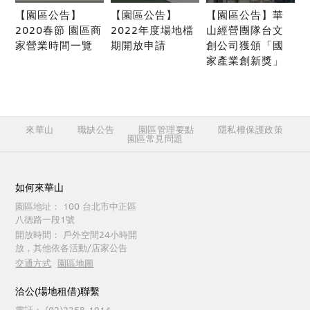
【園區公告】
【園區公告】
【園區公告】華
2020春節 園區商
2022年度場地檔
山經營團隊台文
家營業時間一覽
期開放申請
創公司獲頒「國
家產業創新獎」
來華山
職缺公告
園區管理要點
隱私權保護政策
園區常見問題
如何來華山
園區地址：
100 台北市中正區
八德路一段1號
開放時間：
戶外空間24小時開
放，其他依各活動/店家公告
交通方式
園區地圖
洽公(場地租借)聯繫
電話：
(02)2358-1914