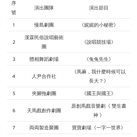
序
演出團隊
演出節目
號
1
慢島劇團
《妮妮的小秘密》
漢霖民俗說唱藝術
2
《說唱競技場》
團
3
體相舞蹈劇場
《兔兔先生》
《馬麻，我什麼時候可以
4
人尹合作社
長大？》
5
夾腳拖劇團
《國王與國王》
原創馬戲音樂劇《 雙生書
6
天馬戲創作劇團
神 》
7
両両製造聚團
寶寶劇場《一字一世界》