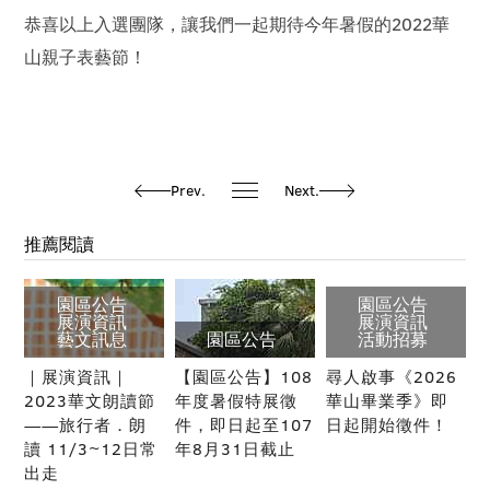
恭喜以上入選團隊，讓我們一起期待今年暑假的2022華
山親子表藝節！
Prev.
Next.
推薦閱讀
園區公告
園區公告
展演資訊
展演資訊
藝文訊息
園區公告
活動招募
｜展演資訊｜
【園區公告】108
尋人啟事《2026
2023華文朗讀節
年度暑假特展徵
華山畢業季》即
——旅行者．朗
件，即日起至107
日起開始徵件！
讀 11/3~12日常
年8月31日截止
出走