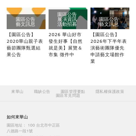
園區公告
園區公告
展演資訊
園區公告
藝文訊息
活動招募
藝文訊息
【園區公告】
2026 華山好市
【園區公告】
2020華山親子表
發生好事【自然
2026年下半年表
藝節團隊甄選結
就是美】展覽＆
演藝術團隊優先
果公告
市集 徵件中
申請藝文場館作
業
來華山
職缺公告
園區管理要點
隱私權保護政策
園區常見問題
如何來華山
園區地址：
100 台北市中正區
八德路一段1號