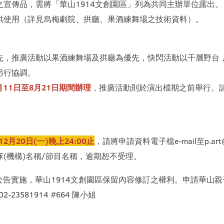
宣傳品，需將「華山1914文創園區」列為共同主辦單位露出。
供使用（詳見烏梅劇院、拱廳、果酒練舞場之技術資料）。
先，推廣活動以果酒練舞場及拱廳為優先，快閃活動以千層野台
另行協調。
7月11日至8月21日期間辦理
，推廣活動則於演出檔期之前舉行。
。
2月20日(一)晚上24:00止
，請將申請資料電子檔e-mail至p.art
(機構)名稱/節目名稱，逾期恕不受理。
日起公告實施，華山1914文創園區保留內容修訂之權利。申請華
23581914 #664 陳小姐