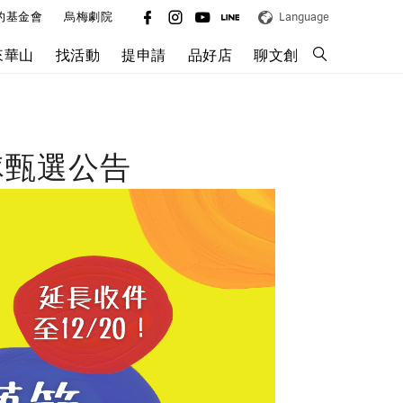
的基金會
烏梅劇院
Language
來華山
找活動
提申請
品好店
聊文創
隊甄選公告