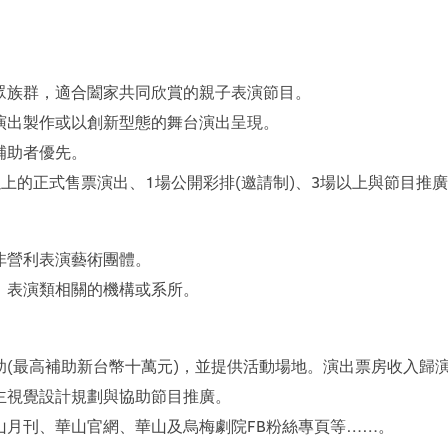
眾族群，適合闔家共同欣賞的親子表演節目。
演出製作或以創新型態的舞台演出呈現。
補助者優先。
上的正式售票演出、1場公開彩排(邀請制)、3場以上與節目推
非營利表演藝術團體。
，表演類相關的機構或系所。
助(最高補助新台幣十萬元)，並提供活動場地。演出票房收入歸
主視覺設計規劃與協助節目推廣。
山月刊、華山官網、華山及烏梅劇院FB粉絲專頁等……。