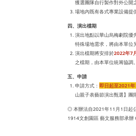
獲選團隊自行製作對外公開之
場地內既有各式專業設備提
四、演出檔期
演出地點以華山烏梅劇院優
特殊場地需求，將由本單位
演出檔期將安排於
2022年
之檔期，由本單位統籌協調
五、申請
申請方式：
即日起至2021年1
山親子表藝節演出甄選】團隊
◎ 本辦法自2021年11月1
1914文創園區 藝文服務部承辦 02-