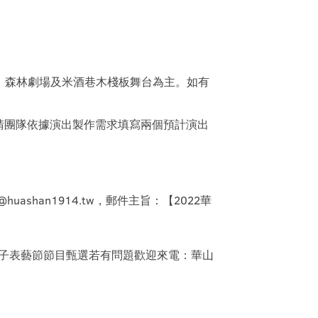
，森林劇場及米酒巷木棧板舞台為主。如有
請團隊依據演出製作需求填寫兩個預計演出
@huashan1914.tw，郵件主旨：【2022華
山親子表藝節節目甄選若有問題歡迎來電：華山