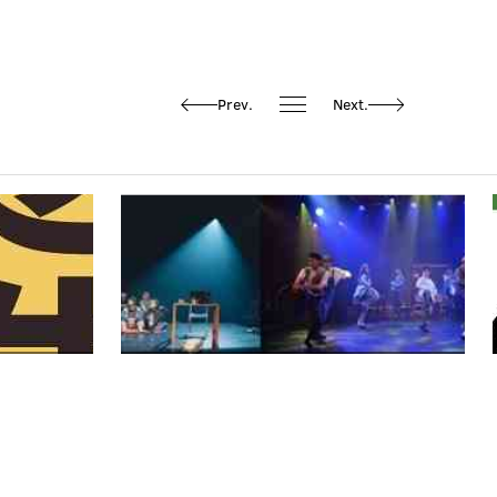
Prev.
Next.
息
園區公告
藝文訊息
藝節團隊甄
【藝文訊息】2025上半年表演藝術團隊優
先申請藝文場館作業