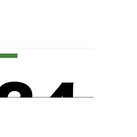
園區公告
活動招募
藝文訊息
《2025華山畢業季》即日起開始徵件