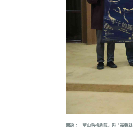
圖說：「華山烏梅劇院」與「嘉義縣