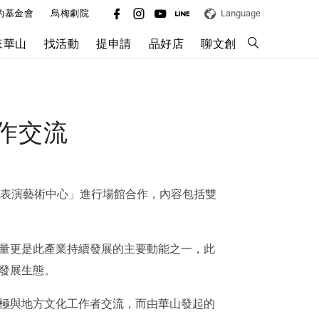
的基金會
烏梅劇院
Language
來華山
找活動
提申請
品好店
聊文創
作交流
縣表演藝術中心」進行場館合作，內容包括雙
量更是此產業持續發展的主要動能之一，此
發展生態。
極與地方文化工作者交流，而由華山發起的