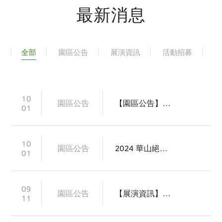
最新消息
全部
園區公告
展演資訊
活動招募
10
園區公告
【園區公告】颱風山陀兒來襲， 10/3 (四)活動異動公告
01
10
園區公告
2024 華山絕版書市【憶武俠年代】市集 招商開跑
01
09
園區公告
【展演資訊】2024年9-10月華山戶外街頭表演公告
11