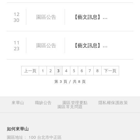
12
園區公告
【藝文訊息】2024下半年表演藝術團隊優先申請藝文場館作業
30
11
園區公告
【藝文訊息】2024華山親子表藝節演出團隊甄選公告
23
上一頁
1
2
3
4
5
6
7
8
下一頁
第
3
頁
/
共
8
頁
來華山
職缺公告
園區管理要點
隱私權保護政策
園區常見問題
如何來華山
園區地址：
100 台北市中正區