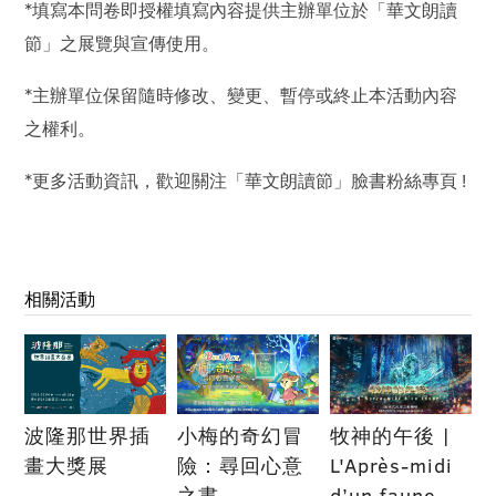
*填寫本問卷即授權填寫內容提供主辦單位於「華文朗讀
節」之展覽與宣傳使用。
*主辦單位保留隨時修改、變更、暫停或終止本活動內容
之權利。
*更多活動資訊，歡迎關注「華文朗讀節」臉書粉絲專頁 !
相關活動
波隆那世界插
小梅的奇幻冒
牧神的午後 |
畫大獎展
險：尋回心意
L'Après-midi
之書
d’un faune