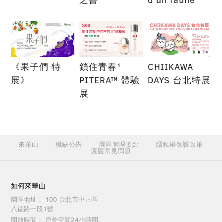
《果子們 特
鎖住青春¹
CHIIKAWA
展》
PITERA™ 體驗
DAYS 台北特展
展
來華山
職缺公告
園區管理要點
隱私權保護政策
園區常見問題
如何來華山
園區地址：
100 台北市中正區
八德路一段1號
開放時間：
戶外空間24小時開