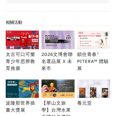
相關活動
太古可口可樂
2026文博會聯
鎖住青春¹
青少年思辨教
名選品展 X 未
PITERA™ 體驗
育推廣
來市
展
波隆那世界插
【華山文旅
養元堂
畫大獎展
學】台灣水果