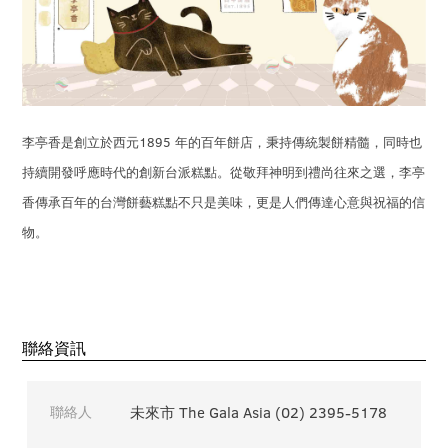
1895
李亭香是創立於西元
年的百年餅店，秉持傳統製餅精髓，同時也
持續開發呼應時代的創新台派糕點。從敬拜神明到禮尚往來之選，李亭
香傳承百年的台灣餅藝糕點不只是美味，更是人們傳達心意與祝福的信
物。
聯絡資訊
聯絡人
未來市 The Gala Asia (02) 2395-5178