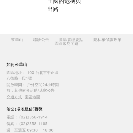
王國的危機與
出路
來華山
職缺公告
園區管理要點
隱私權保護政策
園區常見問題
如何來華山
園區地址：
100 台北市中正區
八德路一段1號
開放時間：
戶外空間24小時開
放，其他依各活動/店家公告
交通方式
園區地圖
洽公(場地租借)聯繫
電話：
(02)2358-1914
傳真：
(02)2358-1165
週一至週五 09:30 ~ 18:00