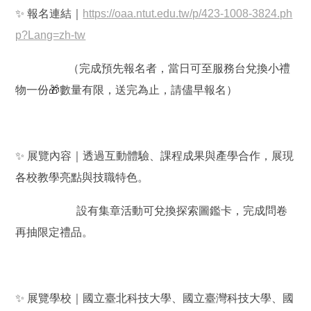
✨ 報名連結｜
https://oaa.ntut.edu.tw/p/423-1008-3824.ph
p?Lang=zh-tw
（完成預先報名者，當日可至服務台兌換小禮
物一份🎁數量有限，送完為止，請儘早報名）
✨ 展覽內容｜透過互動體驗、課程成果與產學合作，展現
各校教學亮點與技職特色。
設有集章活動可兌換探索圖鑑卡，完成問卷
再抽限定禮品。
✨ 展覽學校｜國立臺北科技大學、國立臺灣科技大學、國