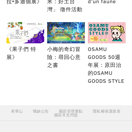
拉•多迪個展》
米：好土台
d’un faune
灣」 徵件活動
《果子們 特
小梅的奇幻冒
OSAMU
展》
險：尋回心意
GOODS 50週
之書
年展：原田治
的OSAMU
GOODS STYLE
來華山
職缺公告
園區管理要點
隱私權保護政策
園區常見問題