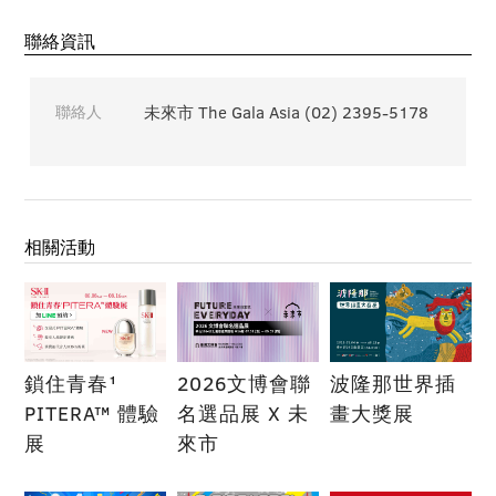
聯絡資訊
聯絡人
未來市 The Gala Asia (02) 2395-5178
相關活動
鎖住青春¹
2026文博會聯
波隆那世界插
PITERA™ 體驗
名選品展 X 未
畫大獎展
展
來市