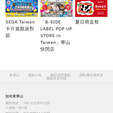
SEGA Taiwan
「B-SIDE
夏日萌盒祭
卡片遊戲派對
LABEL POP UP
節
STORE in
Taiwan」華山
快閃店
來華山
職缺公告
園區管理要點
隱私權保護政策
園區常見問題
如何來華山
園區地址：
100 台北市中正區
八德路一段1號