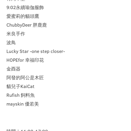
9:02永續瑜伽服飾
愛蜜莉的貓頭鷹
ChubbyDeer 胖鹿鹿
米良手作
波鳥
Lucky Star -one step closer-
HOPEfor 幸福印花
金酉器
阿發的阿公是木匠
貓兒子KaiCat
Rufish 飼料魚
mayskin 優若美