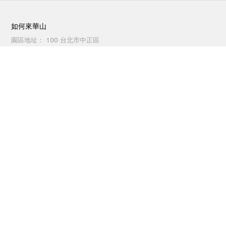
如何來華山
園區地址：
100 台北市中正區
八德路一段1號
開放時間：
戶外空間24小時開
放，其他依各活動/店家公告
交通方式
園區地圖
洽公(場地租借)聯繫
電話：
(02)2358-1914
傳真：
(02)2358-1165
0
週一至週五 09:30 ~ 18:00
園區服務聯繫
電話：
(02)2358-1914
傳真：
(02)2358-1262
每日 09:30 ~ 21:00