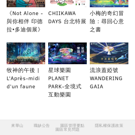
《Not Alone -
CHIIKAWA
小梅的奇幻冒
與你相伴 印德
DAYS 台北特展
險：尋回心意
拉•多迪個展》
之書
牧神的午後 |
星球樂園
流浪蓋婭號
L'Après-midi
PLANET
WANDERING
d’un faune
PARK-全境式
GAIA
互動樂園
來華山
職缺公告
園區管理要點
隱私權保護政策
園區常見問題