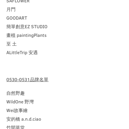
SAFLOWER
月門
GOODART
簡單創意EZ STUDIO
畫植 paintingPlants
至 土
ALittleTrip 安遇
0530-0531品牌名單
自然野趣
WildOne 野灣
Wei故事繪
安的橋 a.n.d.ciao
竹間草堂