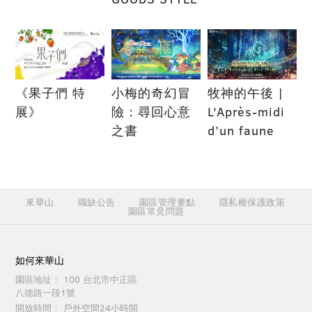
《果子們 特
小梅的奇幻冒
牧神的午後 |
展》
險：尋回心意
L'Après-midi
之書
d’un faune
來華山
職缺公告
園區管理要點
隱私權保護政策
園區常見問題
如何來華山
園區地址：
100 台北市中正區
八德路一段1號
開放時間：
戶外空間24小時開