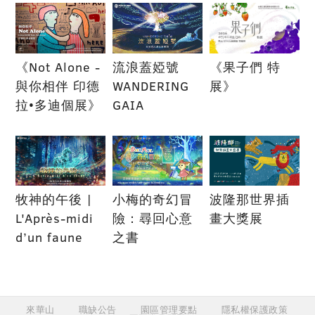
《Not Alone -
流浪蓋婭號
《果子們 特
與你相伴 印德
WANDERING
展》
拉•多迪個展》
GAIA
牧神的午後 |
小梅的奇幻冒
波隆那世界插
L'Après-midi
險：尋回心意
畫大獎展
d’un faune
之書
來華山
職缺公告
園區管理要點
隱私權保護政策