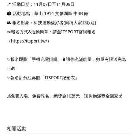
11
07
11
09
📍
活動日期：
月
日至
月
日
️
1914
4B
🏟
活動地點：華山
文創園區
中
館
(
)
👥
報名對象：科技運動愛好者
簡稱大家都歡迎
&
ITSPORT
🎫
報名方式
活動簡章：請至
官網報名
https://itsport.tw/
（
）
✨
🔋
報名即贈「手機充電掛繩」
讓你充滿能量，數量有限送完為
🎁
止
ITSPORT
✨
報名計分組再贈「
紀念衣」
10
💰
💰
免費入場、免費報名、總獎金
萬元，讓你抱滿獎金回家
相關活動