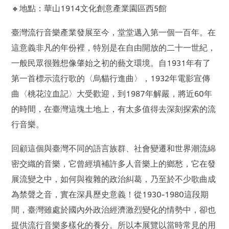
🔸地點：華山1914文化創意產業園區西5館
臺灣流行音樂產業發展至今，堂堂邁入第一個一百年。在
這意義非凡的年份裡，特別是在自由開放的二十一世紀，
一般民眾很難想像肇始之初的藝文環境。自1931年有了
第一首標示流行歌的〈烏貓行進曲〉，1932年電影宣傳
曲〈桃花泣血記〉大受歡迎，到1987年解嚴，將近60年
的時間，在臺灣這塊土地上，有太多值得去深刻探索的流
行音樂。
回顧這個與臺灣不同的語言族群、社會變遷和世界潮流綿
密交織的音樂，它曾經填補許多人音樂上的鄉愁，它在發
展流變之中，如何與複雜的政治糾葛，乃至於不少歌曲成
為禁聲之音，實在深具歷史意義！從1930-1980這段期
間，臺灣雖處於國內外政治經濟激烈變化的情勢中，卻也
提供流行音樂多樣化的養分。所以本展覽以當時常見的用