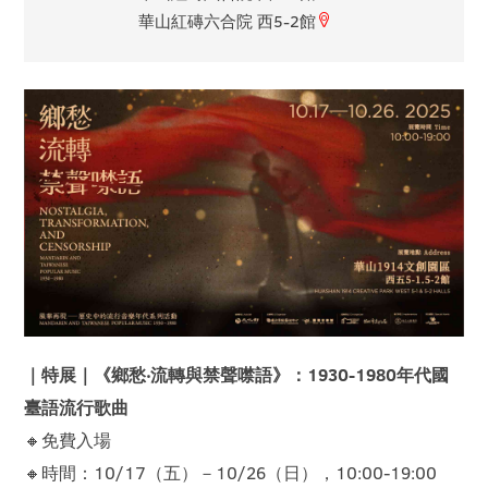
華山紅磚六合院 西5-2館
｜特展｜《鄉愁‧流轉與禁聲噤語》：1930-1980年代國
臺語流行歌曲
🔸免費入場
🔸時間：10/17（五）－10/26（日），10:00-19:00