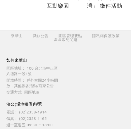
互動樂園
灣」 徵件活動
來華山
職缺公告
園區管理要點
隱私權保護政策
園區常見問題
如何來華山
園區地址：
100 台北市中正區
八德路一段1號
開放時間：
戶外空間24小時開
放，其他依各活動/店家公告
交通方式
園區地圖
洽公(場地租借)聯繫
電話：
(02)2358-1914
傳真：
(02)2358-1165
週一至週五 09:30 ~ 18:00