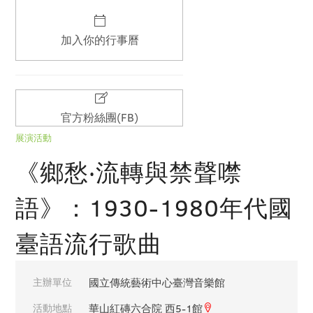
加入你的行事曆
官方粉絲團(FB)
展演活動
《鄉愁‧流轉與禁聲噤
語》：1930-1980年代國
臺語流行歌曲
主辦單位
國立傳統藝術中心臺灣音樂館
活動地點
華山紅磚六合院 西5-1館