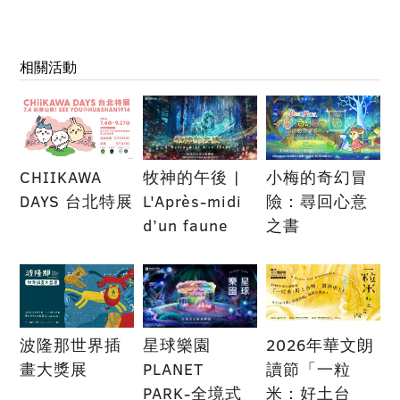
相關活動
CHIIKAWA
牧神的午後 |
小梅的奇幻冒
DAYS 台北特展
L'Après-midi
險：尋回心意
d’un faune
之書
波隆那世界插
星球樂園
2026年華文朗
畫大獎展
PLANET
讀節「一粒
PARK-全境式
米：好土台