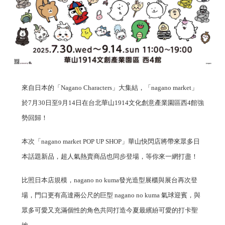
來自日本的「Nagano Characters」大集結，「nagano market」
於7月30日至9月14日在台北華山1914文化創意產業園區西4館強
勢回歸！
本次「nagano market POP UP SHOP」華山快閃店將帶來眾多日
本話題新品，超人氣熱賣商品也同步登場，等你來一網打盡！
比照日本店規模，nagano no kuma發光造型展櫃與展台再次登
場，門口更有高達兩公尺的巨型 nagano no kuma 氣球迎賓，與
眾多可愛又充滿個性的角色共同打造今夏最繽紛可愛的打卡聖