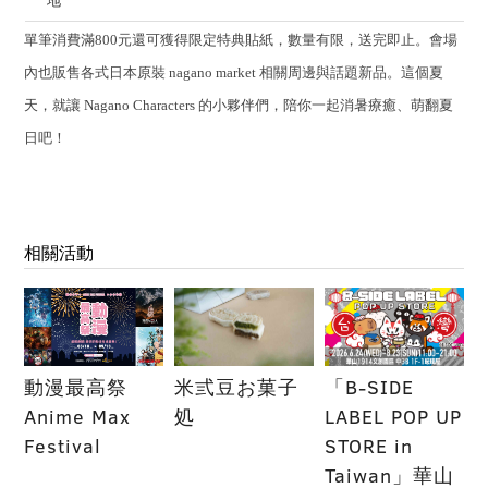
地
單筆消費滿800元還可獲得限定特典貼紙，數量有限，送完即止。會場
內也販售各式日本原裝 nagano market 相關周邊與話題新品。這個夏
天，就讓 Nagano Characters 的小夥伴們，陪你一起消暑療癒、萌翻夏
日吧！
相關活動
動漫最高祭
米弎豆お菓子
「B-SIDE
Anime Max
処
LABEL POP UP
Festival
STORE in
Taiwan」華山