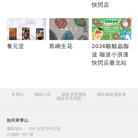
快閃店
養元堂
島嶼生花
2026貓貓蟲咖
波 咖波小浪漫
快閃店臺北站
來華山
職缺公告
園區管理要點
隱私權保護政策
園區常見問題
如何來華山
園區地址：
100 台北市中正區
八德路一段1號