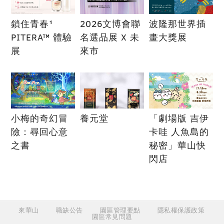
鎖住青春¹
2026文博會聯
波隆那世界插
PITERA™ 體驗
名選品展 X 未
畫大獎展
展
來市
小梅的奇幻冒
養元堂
「劇場版 吉伊
險：尋回心意
卡哇 人魚島的
之書
秘密」華山快
閃店
來華山
職缺公告
園區管理要點
隱私權保護政策
園區常見問題