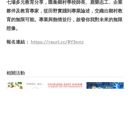
七場多元教育分享，匯集鄉村學校師長、鹿樂志工、企業
夥伴及教育專家，從田野實踐到專業論述，交織出鄉村教
育的無限可能。專業與熱情並行，啟發你我對未來的無限
想像。
報名連結：
https://reurl.cc/RY3nnz
相關活動
《果子們 特
CHIIKAWA
小梅的奇幻冒
展》
DAYS 台北特展
險：尋回心意
之書