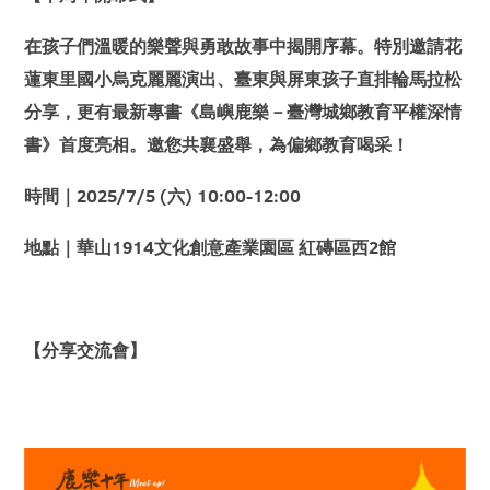
在孩子們溫暖的樂聲與勇敢故事中揭開序幕。特別邀請花
蓮東里國小烏克麗麗演出、臺東與屏東孩子直排輪馬拉松
分享，更有最新專書《島嶼鹿樂－臺灣城鄉教育平權深情
書》首度亮相。邀您共襄盛舉，為偏鄉教育喝采！
時間｜2025/7/5 (六) 10:00-12:00
地點｜華山1914文化創意產業園區 紅磚區西2館
【分享交流會】