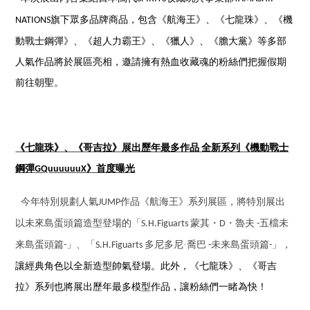
旗下眾多品牌商品，包含《航海王》、《七龍珠》、《機
NATIONS
動戰士鋼彈》、《超人力霸王》、《獵人》、《膽大黨》等多部
人氣作品將於展區亮相，邀請擁有熱血收藏魂的粉絲們把握假期
前往朝聖。
《七龍珠》、《哥吉拉》展出歷年最多作品
全新系列《機動戰士
鋼彈
》首度曝光
GQuuuuuuX
今年特別規劃人氣
作品《航海王》系列展區，將特別展出
JUMP
以未來島蛋頭篇造型登場的「
蒙其・
・魯夫
五檔未
S.H.Figuarts
D
-
来島蛋頭篇
」、「
多尼多尼·喬巴
未来島蛋頭篇
」，
-
S.H.Figuarts
-
-
讓經典角色以全新造型帥氣登場。此外，《七龍珠》、《哥吉
拉》系列也將展出歷年最多模型作品，讓粉絲們一睹為快！