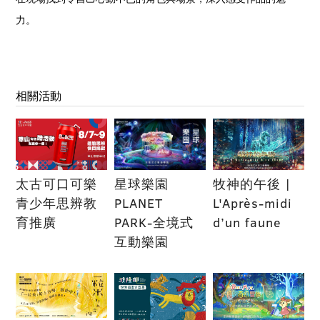
力。
相關活動
太古可口可樂
星球樂園
牧神的午後 |
青少年思辨教
PLANET
L'Après-midi
育推廣
PARK-全境式
d’un faune
互動樂園