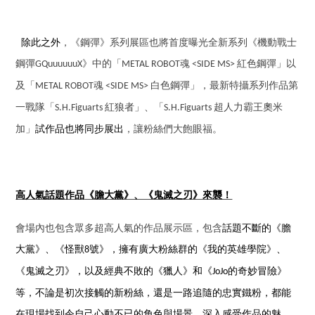
除此之外
，
《鋼彈》系列展區也將首度曝光全新系列
《機動戰士
鋼彈
》中的「
魂
紅色鋼彈」以
GQuuuuuuX
METAL ROBOT
<SIDE MS>
及「
魂
白色鋼彈」，最新特攝系列作品第
METAL ROBOT
<SIDE MS>
一戰隊「
紅狼者」、「
超人力霸王奧米
S.H.Figuarts
S.H.Figuarts
加」
試作品也將同步展出
，讓粉絲們大飽眼福。
高人氣話題作品
《膽大黨》、《鬼滅之刃》來襲！
會場內也包含眾多超高人氣的作品展示區，包含
話題不斷的《膽
大黨》、《怪獸
號》，擁有廣大粉絲群的《我的英雄學院》、
8
《鬼滅之刃》，以及經典不敗的《獵人》和《
的奇妙冒險》
JoJo
等，不論是初次接觸的新粉絲，還是一路追隨的忠實鐵粉，都能
在現場找到令自己心動不已的角色與場景，深入感受作品的魅