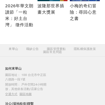
2026年華文朗
波隆那世界插
小梅的奇幻冒
讀節「一粒
畫大獎展
險：尋回心意
米：好土台
之書
灣」 徵件活動
來華山
職缺公告
園區管理要點
隱私權保護政策
園區常見問題
如何來華山
園區地址：
100 台北市中正區
八德路一段1號
開放時間：
戶外空間24小時開
放，其他依各活動/店家公告
交通方式
園區地圖
洽公(場地租借)聯繫