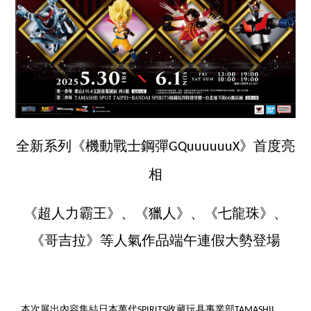
全新系列《機動戰士鋼彈
》首度亮
GQuuuuuuX
相
《超人力霸王》、《獵人》、《七龍珠》、
《哥吉拉》等人氣作品端午連假大勢登場
本次展出內容集結日本萬代
收藏玩具事業部
SPIRITS
TAMASHII