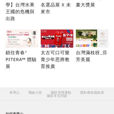
學】台灣水果
名選品展 X 未
畫大獎展
王國的危機與
來市
出路
鎖住青春¹
太古可口可樂
台灣滿枝枒_芬
PITERA™ 體驗
青少年思辨教
芳美麗
展
育推廣
來華山
職缺公告
園區管理要點
隱私權保護政策
園區常見問題
如何來華山