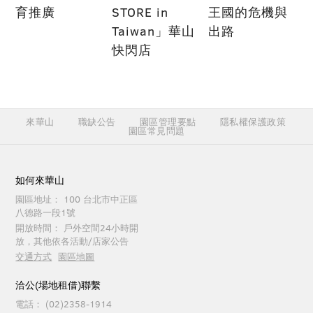
育推廣
STORE in
王國的危機與
Taiwan」華山
出路
快閃店
來華山
職缺公告
園區管理要點
隱私權保護政策
園區常見問題
如何來華山
園區地址：
100 台北市中正區
八德路一段1號
開放時間：
戶外空間24小時開
放，其他依各活動/店家公告
交通方式
園區地圖
洽公(場地租借)聯繫
電話：
(02)2358-1914