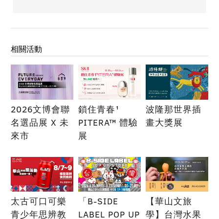
相關活動
2026文博會聯
鎖住青春¹
波隆那世界插
名選品展 X 未
PITERA™ 體驗
畫大獎展
來市
展
太古可口可樂
「B-SIDE
【華山文旅
青少年思辨教
LABEL POP UP
學】台灣水果