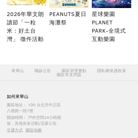
2026年華文朗
PEANUTS夏日
星球樂園
讀節「一粒
海灘祭
PLANET
米：好土台
PARK-全境式
灣」 徵件活動
互動樂園
來華山
職缺公告
園區管理要點
隱私權保護政策
園區常見問題
如何來華山
園區地址：
100 台北市中正區
八德路一段1號
開放時間：
戶外空間24小時開
放，其他依各活動/店家公告
交通方式
園區地圖