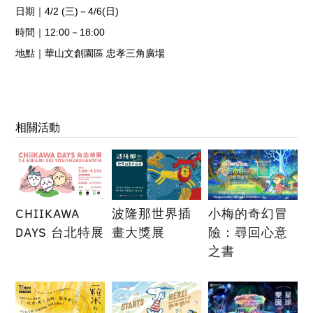
日期｜4/2 (三)－4/6(日)
時間｜12:00－18:00
地點｜華山文創園區 忠孝三角廣場
相關活動
CHIIKAWA
波隆那世界插
小梅的奇幻冒
DAYS 台北特展
畫大獎展
險：尋回心意
之書