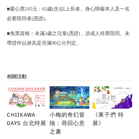
■愛心票245元：65歲(含)以上長者。身心障礙本人及一名
必要陪同者(憑證)。
■免票資格：未滿3歲之兒童(憑證)，須成人持票陪同。未
帶證件以身高是否滿90公分判定。
相關活動
CHIIKAWA
小梅的奇幻冒
《果子們 特
DAYS 台北特展
險：尋回心意
展》
之書