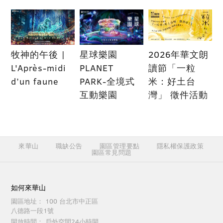
牧神的午後 |
星球樂園
2026年華文朗
L'Après-midi
PLANET
讀節「一粒
d’un faune
PARK-全境式
米：好土台
互動樂園
灣」 徵件活動
來華山
職缺公告
園區管理要點
隱私權保護政策
園區常見問題
如何來華山
園區地址：
100 台北市中正區
八德路一段1號
開放時間：
戶外空間24小時開