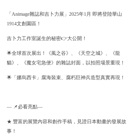
「Animage雜誌和吉卜力展」2025年1月 即將登陸華山
1914文創園區！
吉卜力工作室誕生的秘密
👉
大公開！
🌟
全球首次展出！《風之谷》、《天空之城》、《龍
貓》、《魔女宅急便》的雜誌封面，以拍照場景重現！
🌟
「娜烏西卡」腐海裝束、腐朽巨神兵造型真實再現！
—
📌
必看亮點—
★ 豐富的展覽內容和創作手稿，見證日本動畫的發展故
事！