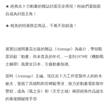
★ 經典吉卜力動畫的雜誌封面完全再現！粉絲們還能親
自成為封面主角！
★ 精美的特展限定商品，千萬不容錯過！
展覽以德間書店出版的雜誌《Animage》為媒介，帶領觀
眾回顧「動畫」尚未普及的年代，一直到1979年《機動戰
士鋼彈》風靡全日本，引爆動畫熱潮。
當時《Animage》主編、現任吉卜力工作室製作人的鈴木
敏夫，發掘了高畑勲和宮﨑駿導演，致力於動畫電影製作
歷程，成為《風之谷》和《天空之城》兩部經典作品誕生
的幕後關鍵推手
😍