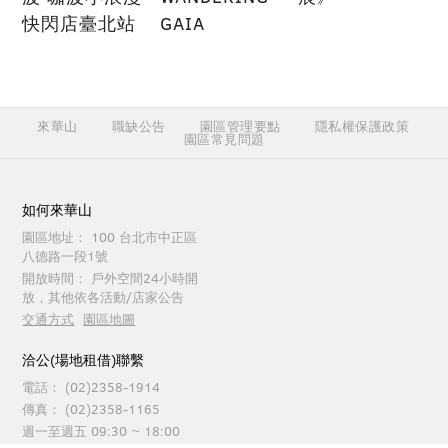
快閃店臺北站
GAIA
來華山
職缺公告
園區管理要點
隱私權保護政策
園區常見問題
如何來華山
園區地址：
100 台北市中正區
八德路一段1號
開放時間：
戶外空間24小時開
放，其他依各活動/店家公告
交通方式
園區地圖
洽公(場地租借)聯繫
電話：
(02)2358-1914
傳真：
(02)2358-1165
週一至週五 09:30 ~ 18:00