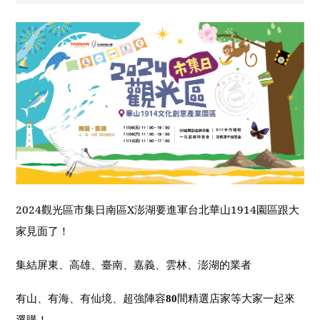
2024
觀光區市集日南區
X
澎湖要進軍台北華山
1914
園區跟大
家見面了！
集結屏東、高雄、臺南、嘉義、雲林、澎湖的業者
有山、
有海、
有仙境、
間精選店家等大家一起來
超強陣容
80
選購！