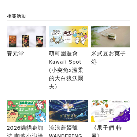
相關活動
養元堂
萌町園遊會
米弎豆お菓子
Kawaii Spot
処
(小突兔x溫柔
的大白狼沃爾
夫)
2026貓貓蟲咖
流浪蓋婭號
《果子們 特
波 咖波小浪漫
WANDERING
展》