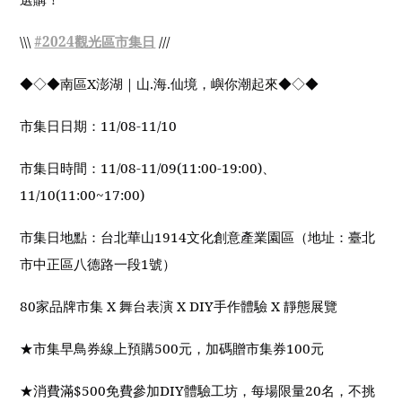
\\\
#2024
觀光區市集日
///
◆◇◆
南區
X
澎湖｜山
.
海
.
仙境，嶼你潮起來
◆◇◆
市集日日期：
11/08-11/10
市集日時間：
11/08-11/09(11:00-19:00)
、
11/10(11:00~17:00)
市集日地點：台北華山
1914
文化創意產業園區（地址：臺北
市中正區八德路一段
1
號）
80
家品牌市集
X
舞台表演
X DIY
手作體驗
X
靜態展覽
★市集早鳥券線上預購
500
元，加碼贈市集券
100
元
★
消費滿
$500
免費參加
DIY
體驗工坊，每場限量
20
名，不挑