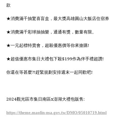
款
★
消費滿千抽驚喜盲盒，最大獎高雄圓山大飯店住宿券
★消費滿千彩球抽抽樂，通通有獎，數量有限。
★一元起標特賣會，超殺優惠價等你來搶購
!
★
超值優惠市集日大禮包下殺
$199
作為伴手禮超讚
!
你還在等甚麼
?!
趕緊規劃安排週末一起同歡吧
!
2024
觀光區市集日南區
x
澎湖大禮包販售
:
https://theme.maolin-nsa.gov.tw/DMO/05010719.html