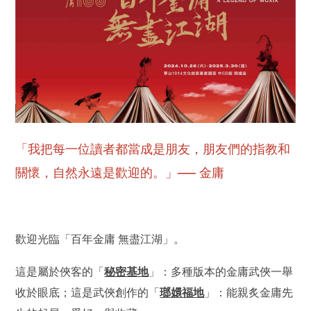
「我把每一位讀者都當成是朋友，朋友們的指教和
關懷，自然永遠是歡迎的。」── 金庸
歡迎光臨「百年金庸 無盡江湖」。
這是屬於俠客的「
秘密基地
」：多種版本的金庸武俠一舉
收於眼底；這是武俠創作的「
瑯嬛福地
」：能親炙金庸先