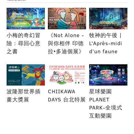
小梅的奇幻冒
《Not Alone -
牧神的午後 |
險：尋回心意
與你相伴 印德
L'Après-midi
之書
拉•多迪個展》
d’un faune
波隆那世界插
CHIIKAWA
星球樂園
畫大獎展
DAYS 台北特展
PLANET
PARK-全境式
互動樂園