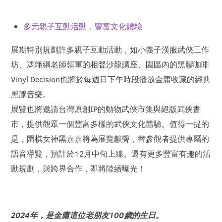
多元親子互動活動，豐富文化體驗
展期特別規劃許多親子互動活動，如小義子漢服武俠工作
坊、馮翊綱老師領軍的相聲沙龍講座、園區內的黑膠咖啡
Vinyl Decision也將於每週日下午時段播放金庸收藏的經典
黑膠音樂。
展覽也將邀請台灣原創IP的動物武俠市集與絕版武俠書
市，提供觀眾一個豐富多樣的武俠文化體驗。值得一提的
是，圍棋女神黑嘉嘉將為展覽獻聲，替參觀者提供專屬的
語音導覽，預計於12月中旬上線。還有更多豐富有趣的活
動規劃，與跨界合作，即將陸續曝光！
2024年，是金庸這位老朋友100歲的生日。