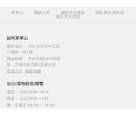
來華山
職缺公告
園區管理要點
隱私權保護政策
園區常見問題
如何來華山
園區地址：
100 台北市中正區
八德路一段1號
開放時間：
戶外空間24小時開
放，其他依各活動/店家公告
交通方式
園區地圖
洽公(場地租借)聯繫
電話：
(02)2358-1914
傳真：
(02)2358-1165
週一至週五 09:30 ~ 18:00
園區服務聯繫
電話：
(02)2358-1914
傳真：
(02)2358-1262