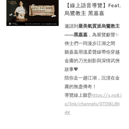
【線上語音導覽】Feat.
烏鷺教主 黑嘉嘉
邀請到
最美氣質派烏鷺教主
——黑嘉嘉
，為展覽獻聲✨
俠士們一同漫步江湖之間
聽嘉嘉用溫柔聲線帶你穿越
金庸的刀光劍影與深情武俠
故事💖
陪你走一趟江湖，沉浸在金
庸的無盡傳奇！
導覽線上聽👂
https://s.no8.i
o/link/channels/0TI5KL8h
4K