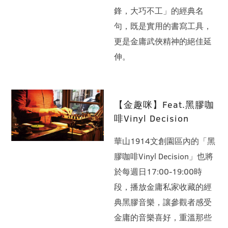
鋒，大巧不工」的經典名
句，既是實用的書寫工具，
更是金庸武俠精神的絕佳延
伸。
【金趣咪】Feat.黑膠咖
啡Vinyl Decision
華山1914文創園區內的「黑
膠咖啡Vinyl Decision」也將
於每週日17:00-19:00時
段，播放金庸私家收藏的經
典黑膠音樂，讓參觀者感受
金庸的音樂喜好，重溫那些