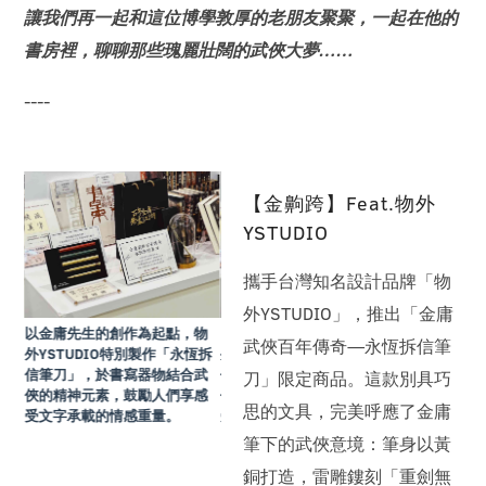
讓我們再一起和這位博學敦厚的老朋友聚聚，一起在他的
書房裡，聊聊那些瑰麗壯闊的武俠大夢……
----
【金齁跨】Feat.物外
YSTUDIO
攜手台灣知名設計品牌「物
外YSTUDIO」，推出「金庸
物
以金庸先生的創作為起點，物
以金庸先生的創作為起點，物
武俠百年傳奇—永恆拆信筆
恆拆
外YSTUDIO特別製作「永恆拆
外YSTUDIO特別製作「永恆拆
武
信筆刀」，於書寫器物結合武
信筆刀」，於書寫器物結合武
刀」限定商品。這款別具巧
感
俠的精神元素，鼓勵人們享感
俠的精神元素，鼓勵人們享感
思的文具，完美呼應了金庸
受文字承載的情感重量。
受文字承載的情感重量。
筆下的武俠意境：筆身以黃
銅打造，雷雕鏤刻「重劍無