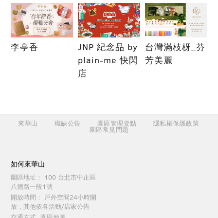
李亭香
JNP 紀念品 by
台灣滿枝枒_芬
plain-me 快閃
芳美麗
店
來華山
職缺公告
園區管理要點
隱私權保護政策
園區常見問題
如何來華山
園區地址：
100 台北市中正區
八德路一段1號
開放時間：
戶外空間24小時開
放，其他依各活動/店家公告
交通方式
園區地圖