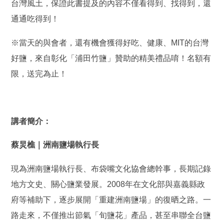
台灣風土，保證此書提及的內容不僅看得到、找得到，還
通通吃得到！
※當天的與會者，還有機會獲得好吃、健康、MIT的台灣
好鹽，來自彰化「浦田竹鹽」贊助的精美禮品唷！名額有
限，送完為止！
講者簡介：
蔡炅樵｜洲南鹽場執行長
現為洲南鹽場執行長、布袋嘴文化協會總幹事，長期記錄
地方文史、關心鹽業發展。2008年在文化部與嘉義縣政
府等補助下，逐步展開「重建洲南鹽場」的復晒之路。一
路走來，不僅推出節氣「旬鹽花」產品，甚至串聯全台鹽