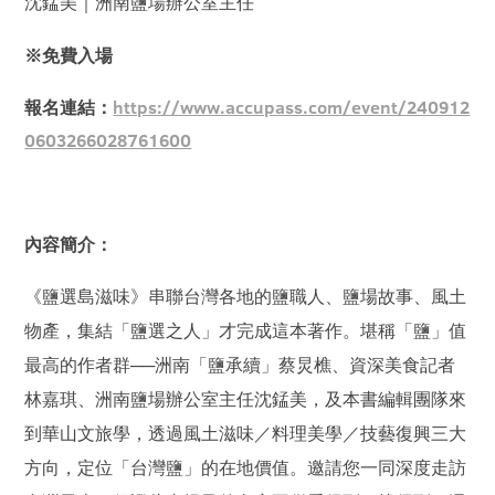
沈錳美｜洲南鹽場辦公室主任
※免費入場
報名連結：
https://www.accupass.com/event/240912
0603266028761600
內容簡介：
《鹽選島滋味》串聯台灣各地的鹽職人、鹽場故事、風土
物產，集結「鹽選之人」才完成這本著作。堪稱「鹽」值
最高的作者群──洲南「鹽承續」蔡炅樵、資深美食記者
林嘉琪、洲南鹽場辦公室主任沈錳美，及本書編輯團隊來
到華山文旅學，透過風土滋味／料理美學／技藝復興三大
方向，定位「台灣鹽」的在地價值。邀請您一同深度走訪