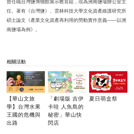
曾任職台灣鹽博物館展示教育組，現為洲南鹽場辦公室主
任。著有《台灣鹽》、雲林科技大學文化資產維護研究所
碩士論文《產業文化資產再利用的勞動實作意義——以洲
南鹽場為例》。
相關活動
【華山文旅
「劇場版 吉伊
夏日萌盒祭
學】台灣水果
卡哇 人魚島的
王國的危機與
秘密」華山快
出路
閃店