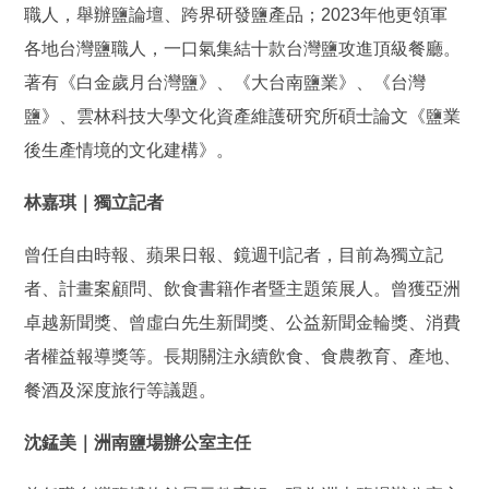
職人，舉辦鹽論壇、跨界研發鹽產品；2023年他更領軍
各地台灣鹽職人，一口氣集結十款台灣鹽攻進頂級餐廳。
著有《白金歲月台灣鹽》、《大台南鹽業》、《台灣
鹽》、雲林科技大學文化資產維護研究所碩士論文《鹽業
後生產情境的文化建構》。
林嘉琪｜獨立記者
曾任自由時報、蘋果日報、鏡週刊記者，目前為獨立記
者、計畫案顧問、飲食書籍作者暨主題策展人。曾獲亞洲
卓越新聞獎、曾虛白先生新聞獎、公益新聞金輪獎、消費
者權益報導獎等。長期關注永續飲食、食農教育、產地、
餐酒及深度旅行等議題。
沈錳美｜洲南鹽場辦公室主任