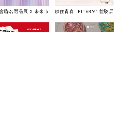
博會聯名選品展 X 未來市
鎖住青春¹ PITERA™ 體驗展
祭
島嶼生花
華山
職缺公告
園區管理要點
隱私權保護政策
園區常見