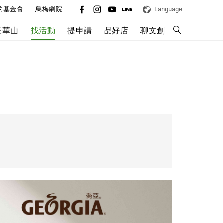
的基金會
烏梅劇院
Language
來華山
找活動
提申請
品好店
聊文創