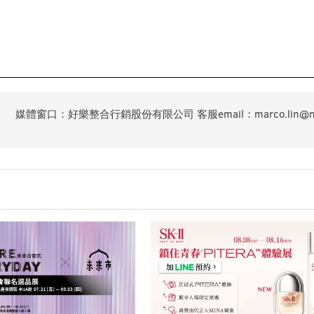
媒體窗口：好樂整合行銷股份有限公司 客服email：marco.lin@natal