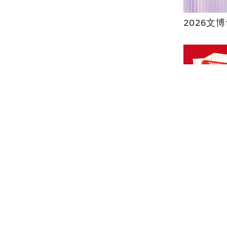
2026文
夏日萌盒
來