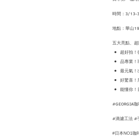
時間：
3/13-3
地點：華山
1
五大亮點、超
超好拍！
品專業！
最元氣！
好驚喜！
能懂你！
#GEORGIA
咖
#
滴濾工法 #
#
日本
NO1
咖