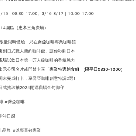
/15 | 08:30-17:00
、
3/16-3/17 | 10:00-17:00
914
園區（忠孝三角廣場）
限量限時體驗，只在喬亞咖啡專業咖啡館！
復刻日式職人簡約咖啡館、讓你秒到日本
現場試飲日本第一匠人級咖啡的香氣魅力
出示公司名片或門禁卡享
「專業特選朝食組」
(
限平日
0830-1000)
周末完成打卡，享喬亞咖啡創意特調
2
選
1
日式搖珠抽
2024
開運職場金句御守
啡
#
喬亞咖啡
手沖口感
啡品牌
#
以專業敬專業