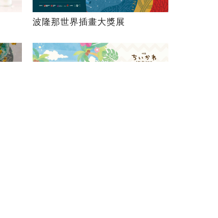
波隆那世界插畫大獎展
「劇場版 吉伊卡哇 人魚島的秘
密」華山快閃店
問題