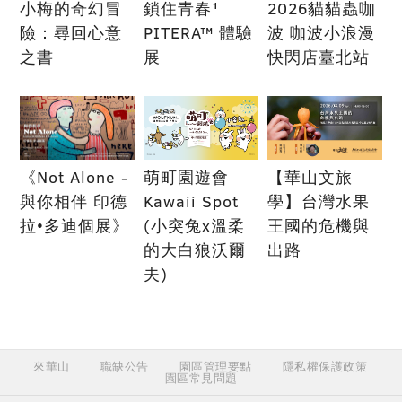
小梅的奇幻冒
鎖住青春¹
2026貓貓蟲咖
險：尋回心意
PITERA™ 體驗
波 咖波小浪漫
之書
展
快閃店臺北站
《Not Alone -
萌町園遊會
【華山文旅
與你相伴 印德
Kawaii Spot
學】台灣水果
拉•多迪個展》
(小突兔x溫柔
王國的危機與
的大白狼沃爾
出路
夫)
來華山
職缺公告
園區管理要點
隱私權保護政策
園區常見問題