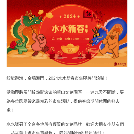
蛟龍翻海，金瑞迎門，2024水水新春市集即將開始囉！
活動即將展開於熱鬧滾滾的華山文創園區，一連九天不間斷，要
為各位民眾帶來最精彩的市集活動，提供春節期間休閒的好去
處！
水水號召了全台各地所有優質的文創品牌，歡迎大朋友小朋友們
一起來華山逛市集買禮物~一同熱鬧愉悅的新年時刻！