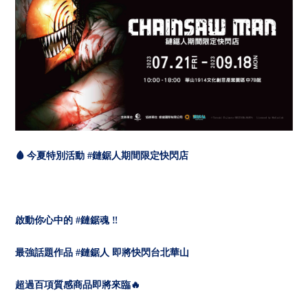
🩸
今夏特別活動 #鏈鋸人期間限定快閃店
啟動你心中的 #鏈鋸魂
‼
最強話題作品 #鏈鋸人 即將快閃台北華山
超過百項質感商品即將來臨
🔥