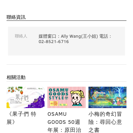
聯絡資訊
聯絡人
媒體窗口：Ally Wang(王小姐) 電話：
02-8521-6716
相關活動
《果子們 特
OSAMU
小梅的奇幻冒
展》
GOODS 50週
險：尋回心意
年展：原田治
之書