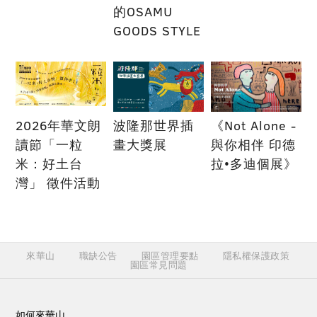
的OSAMU
GOODS STYLE
2026年華文朗
波隆那世界插
《Not Alone -
讀節「一粒
畫大獎展
與你相伴 印德
米：好土台
拉•多迪個展》
灣」 徵件活動
來華山
職缺公告
園區管理要點
隱私權保護政策
園區常見問題
如何來華山