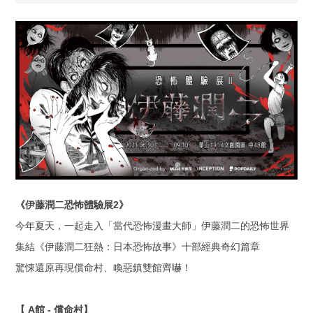
《伊藤潤二恐怖體驗展
2
》
今年夏天，一起走入「當代恐怖漫畫大師」伊藤潤二的恐怖世界
集結《伊藤潤二狂熱：日本恐怖故事》十部經典奇幻篇章
驚悚還原再現償命村、喚惡鎮雙館齊嚇！
【
A
館
-
償命村】