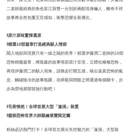
二老師最經典的角色富江與雙一分別於兩館現身嚇人，離奇不祥
故事將全然包覆五官感知，衝擊恐懼全新層次。
❗
原汁原味驚悚還原
❗
精選
10
部篇章打造經典駭人情節
闖入地獄與現實只有一線之隔的世界！精選伊藤潤二老師的
10
部
恐怖精髓篇章，將陰森的故事情節原汁呈現，立體化種種恐怖，
再現伊藤潤二的駭人視角，請務必打開五感，嗅出逼真恐怖的氣
息、觸碰陰冷的故事氛圍，在睜眼與閉眼之間通過每個關卡，步
步為營地展開冒險行動吧！
❗
毛骨悚然！全球首展大型「漩渦」裝置
❗
窺探恐怖世界大師親繪展覽限定圖
粉絲必訪熱門打卡！全球首次展出失控魅力的「漩渦」大型裝