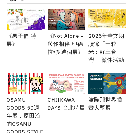
《果子們 特
《Not Alone -
2026年華文朗
展》
與你相伴 印德
讀節「一粒
拉•多迪個展》
米：好土台
灣」 徵件活動
OSAMU
CHIIKAWA
波隆那世界插
GOODS 50週
DAYS 台北特展
畫大獎展
年展：原田治
的OSAMU
GOODS STYLE