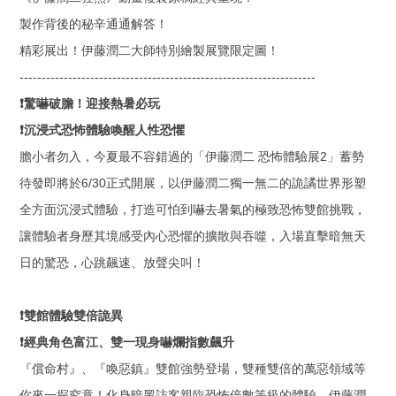
製作背後的秘辛通通解答！
精彩展出！伊藤潤二大師特別繪製展覽限定圖！
-------------------------------------------------------------------
❗
驚嚇破膽！迎接熱暑必玩
❗
沉浸式恐怖體驗喚醒人性恐懼
膽小者勿入，今夏最不容錯過的「伊藤潤二 恐怖體驗展
2
」蓄勢
待發即將於
6/30
正式開展，以伊藤潤二獨一無二的詭譎世界形塑
全方面沉浸式體驗，打造可怕到嚇去暑氣的極致恐怖雙館挑戰，
讓體驗者身歷其境感受內心恐懼的擴散與吞噬，入場直擊暗無天
日的驚恐，心跳飆速、放聲尖叫！
❗
雙館體驗雙倍詭異
❗
經典角色富江、雙一現身嚇爛指數飆升
『償命村』、『喚惡鎮』雙館強勢登場，雙種雙倍的萬惡領域等
你來一探究竟！化身暗黑訪客親臨恐怖倍數等級的體驗，伊藤潤