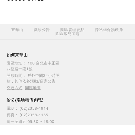
來華山
職缺公告
園區管理要點
隱私權保護政策
園區常見問題
如何來華山
園區地址：
100 台北市中正區
八德路一段1號
開放時間：
戶外空間24小時開
放，其他依各活動/店家公告
交通方式
園區地圖
洽公(場地租借)聯繫
電話：
(02)2358-1914
傳真：
(02)2358-1165
週一至週五 09:30 ~ 18:00
園區服務聯繫