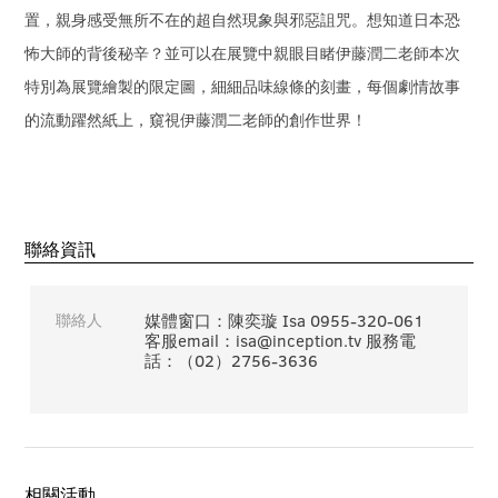
置，親身感受無所不在的超自然現象與邪惡詛咒。想知道日本恐
怖大師的背後秘辛？並可以在展覽中親眼目睹伊藤潤二老師本次
特別為展覽繪製的限定圖，細細品味線條的刻畫，每個劇情故事
的流動躍然紙上，窺視伊藤潤二老師的創作世界！
聯絡資訊
聯絡人
媒體窗口：陳奕璇 Isa 0955-320-061
客服email：isa@inception.tv 服務電
話：（02）2756-3636
相關活動