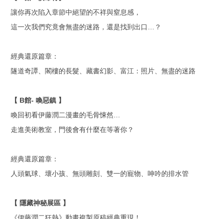
讓你再次陷入章節中絕望的不祥與窒息感，
這一次我們究竟會無盡的迷路，還是找到出口
…
？
經典還原篇章：
隧道奇譚、閣樓的長髮、藏書幻影、富江：照片、無盡的迷路
【
B
館
-
喚惡鎮
】
喚回初看伊藤潤二漫畫的毛骨悚然
…
走進美術教室，門後會有什麼在等著你？
經典還原篇章：
人頭氣球、壞小孩、無頭雕刻、雙一的寵物、呻吟的排水管
【
隱藏神秘展區
】
《伊藤潤二狂熱》動畫複製原稿經典重現！