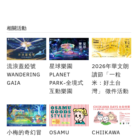
相關活動
流浪蓋婭號
星球樂園
2026年華文朗
WANDERING
PLANET
讀節「一粒
GAIA
PARK-全境式
米：好土台
互動樂園
灣」 徵件活動
小梅的奇幻冒
OSAMU
CHIIKAWA