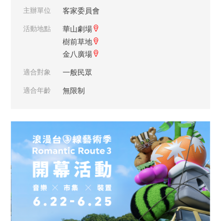
主辦單位
客家委員會
活動地點
華山劇場
樹前草地
金八廣場
適合對象
一般民眾
適合年齡
無限制