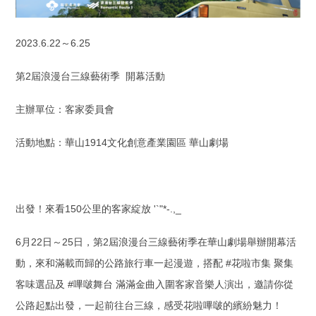
2023.6.22～6.25
第2屆浪漫台三線藝術季 開幕活動
主辦單位：客家委員會
活動地點：華山1914文化創意產業園區 華山劇場
出發！來看150公里的客家綻放 '`"*-.,_
6月22日～25日，第2屆浪漫台三線藝術季在華山劇場舉辦開幕活
動，來和滿載而歸的公路旅行車一起漫遊，搭配 #花啦市集 聚集
客味選品及 #嗶啵舞台 滿滿金曲入圍客家音樂人演出，邀請你從
公路起點出發，一起前往台三線，感受花啦嗶啵的繽紛魅力！