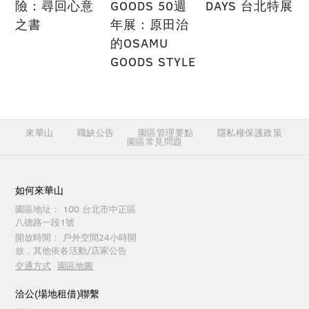
險：尋回心意
GOODS 50週
DAYS 台北特展
之書
年展：原田治
的OSAMU
GOODS STYLE
來華山
職缺公告
園區管理要點
隱私權保護政策
園區常見問題
如何來華山
園區地址：
100 台北市中正區
八德路一段1號
開放時間：
戶外空間24小時開
放，其他依各活動/店家公告
交通方式
園區地圖
洽公(場地租借)聯繫