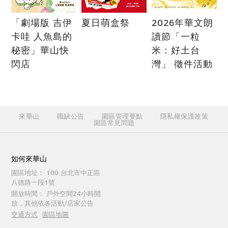
「劇場版 吉伊
夏日萌盒祭
2026年華文朗
卡哇 人魚島的
讀節「一粒
秘密」華山快
米：好土台
閃店
灣」 徵件活動
來華山
職缺公告
園區管理要點
隱私權保護政策
園區常見問題
如何來華山
園區地址：
100 台北市中正區
八德路一段1號
開放時間：
戶外空間24小時開
放，其他依各活動/店家公告
交通方式
園區地圖