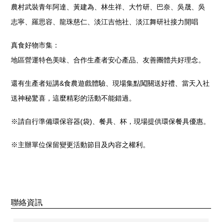
農村武裝青年阿達、黃建為、林生祥、大竹研、巴奈、吳晟、吳
志寧、羅思容、龍珠慈仁、淡江吉他社、淡江舞研社接力開唱
真食好物市集：
地區營運特色美味、合作生產者安心產品、友善團體共好理念。
還有生產者短講
&
食農遊戲體驗、現場集點闖關送好禮、當天入社
送神秘驚喜，這麼精彩的活動不能錯過。
※請自行準備環保容器(袋)、餐具、杯，現場提供環保餐具優惠。
※主辦單位保留變更活動節目及內容之權利。
聯絡資訊