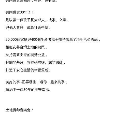
共同購買這條路，有你、也有我。
共同購買
30
年了！
足以讓一個孩子長大成人、成家、立業，
與他人共好、成為社會中堅。
80,000
個家庭與
400
個生產者攜手扶持供應了項生活必需品，
相挺友善台灣土地的農民，
扶持需要支持的弱勢公益，
把關非基改、管控硝酸鹽、減塑減碳，
打造了安心生活的幸福質感。
美好的事~正再發生，邀你一起來共享，
預約下一個30年的平安幸福。
土地腳印音樂會：