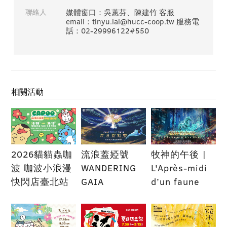
聯絡人
媒體窗口：吳蕙芬、陳建竹 客服
email：tinyu.lai@hucc-coop.tw 服務電
話：02-29996122#550
相關活動
2026貓貓蟲咖
流浪蓋婭號
牧神的午後 |
波 咖波小浪漫
WANDERING
L'Après-midi
快閃店臺北站
GAIA
d’un faune