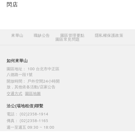
閃店
來華山
職缺公告
園區管理要點
隱私權保護政策
園區常見問題
如何來華山
園區地址：
100 台北市中正區
八德路一段1號
開放時間：
戶外空間24小時開
放，其他依各活動/店家公告
交通方式
園區地圖
洽公(場地租借)聯繫
電話：
(02)2358-1914
傳真：
(02)2358-1165
週一至週五 09:30 ~ 18:00