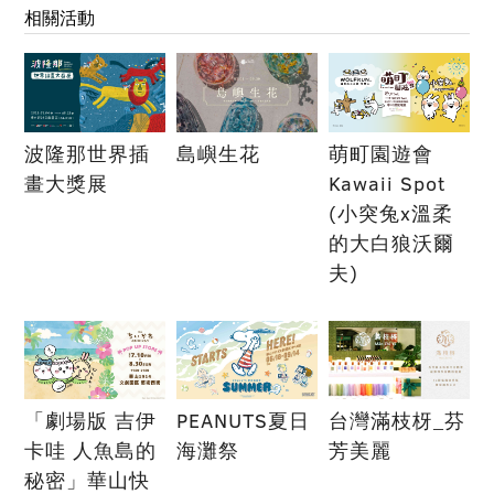
相關活動
波隆那世界插
島嶼生花
萌町園遊會
畫大獎展
Kawaii Spot
(小突兔x溫柔
的大白狼沃爾
夫)
「劇場版 吉伊
PEANUTS夏日
台灣滿枝枒_芬
卡哇 人魚島的
海灘祭
芳美麗
秘密」華山快