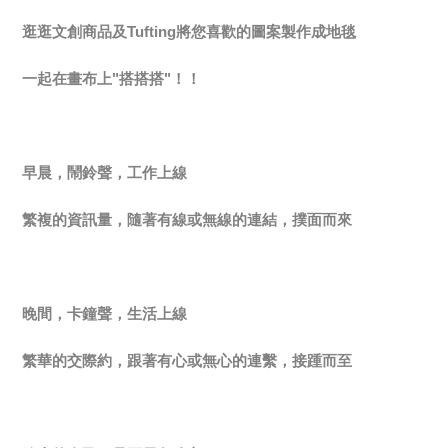
逛逛文創商品及Tufting將您喜歡的圖案製作成地毯
一起在畫布上"搭搭搭"！！
早晨，鬧鈴聲，工作上線
繁複的資訊量，隨著有線或無線的連結，撲面而來
晚間，卡鐘聲，生活上線
繁華的交際約，跟著有心或無心的連繫，接踵而至