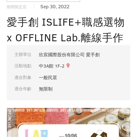
Sep 30, 2022
期間限定店
愛手創 ISLIFE+職感選物
x OFFLINE Lab.離線手作
主辦單位
欣宸國際股份有限公司 愛手創
活動地點
中3A館 1F-2
適合對象
一般民眾
適合年齡
無限制