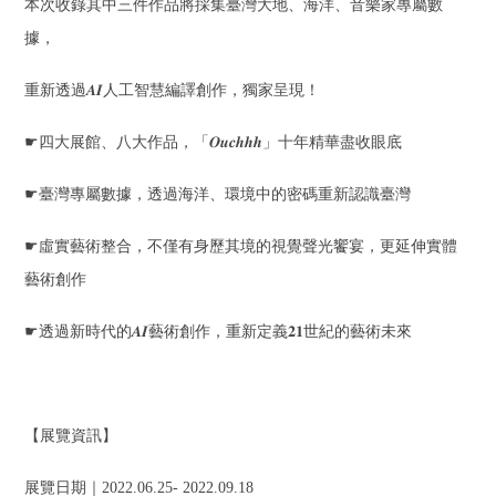
本次收錄其中三件作品將採集臺灣大地、海洋、音樂家專屬數
據，
重新透過
𝑨𝑰
人工智慧編譯創作，獨家呈現！​
☛
四大展館、八大作品，「
𝑶𝒖𝒄𝒉𝒉𝒉
」十年精華盡收眼底​
☛
臺灣專屬數據，透過海洋、環境中的密碼重新認識臺灣​
☛
虛實藝術整合，不僅有身歷其境的視覺聲光饗宴，更延伸實體
藝術創作​
☛
透過新時代的
𝑨𝑰
藝術創作，重新定義
𝟐𝟏
世紀的藝術未來
【展覽資訊】
展覽日期｜2022.06.25- 2022.09.18