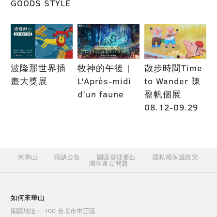
GOODS STYLE
波隆那世界插
牧神的午後 |
散步時間Time
畫大獎展
L'Après-midi
to Wander 陳
d’un faune
盈帆個展
08.12-09.29
來華山
職缺公告
園區管理要點
隱私權保護政策
園區常見問題
如何來華山
園區地址：
100 台北市中正區