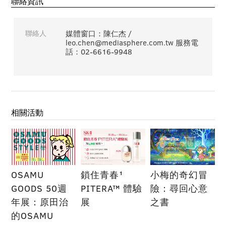
聯絡資訊
聯絡人
媒體窗口：陳仁杰 /
leo.chen@mediasphere.com.tw 服務電
話：02-6616-9948
相關活動
OSAMU
鎖住青春¹
小梅的奇幻冒
GOODS 50週
PITERA™ 體驗
險：尋回心意
年展：原田治
展
之書
的OSAMU