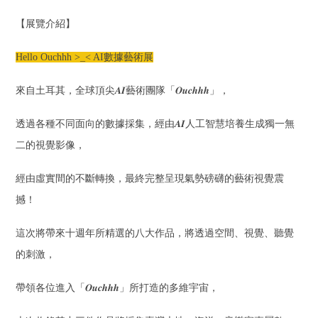
【展覽介紹】
Hello Ouchhh >_< AI
數據藝術展
來自土耳其，全球頂尖
𝑨𝑰
藝術團隊「
𝑶𝒖𝒄𝒉𝒉𝒉
」，​
透過各種不同面向的數據採集，經由
𝑨𝑰
人工智慧培養生成獨一無
二的視覺影像，
經由虛實間的不斷轉換，最終完整呈現氣勢磅礴的藝術視覺震
撼！​
這次將帶來十週年所精選的八大作品，將透過空間、視覺、聽覺
的刺激，
帶領各位進入「
𝑶𝒖𝒄𝒉𝒉𝒉
」所打造的多維宇宙，