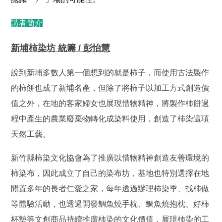
講者簡介
新埔柿染坊
統籌
/
彭怡慧
說到新埔多數人第一個想到的就是柿子，而使用古法製作
的柿餅也成了新埔名產，但除了將柿子以加工方式創造價
值之外，在地的客家婦女也展現惜物精神，將製作柿餅過
程中產生的農業廢棄物轉化成染料使用，創造了柿染這項
天然工藝。
新竹縣柿染文化協會為了推廣以惜物精神創造友善環境的
柿染布，因此成立了自己的染布坊，基地也特別選擇在地
閒置多年的長者仁愛之家，每年透過辦理柿染季、找柿做
等體驗活動，也透過開發鯛魚燒手枕、鯛魚燒抱枕、好柿
杯墊等文創商品持續推廣柿染的文化價值，展現柿染的工