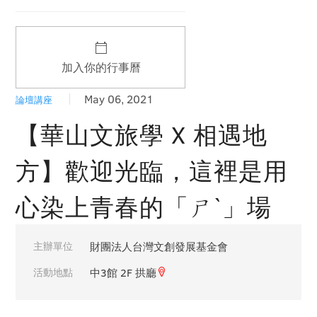
加入你的行事曆
May 06, 2021
論壇講座
【華山文旅學 X 相遇地
方】歡迎光臨，這裡是用
心染上青春的「ㄕˋ」場
主辦單位
財團法人台灣文創發展基金會
活動地點
中3館 2F 拱廳