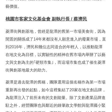
藝價值。
桃園市客家文化基金會
副執行長
/
蔡濟民
菱潭街興創基地，曾經是龍潭的舊第一市場美食街，因為
閒置的關係成了14年來都沒有人願意進入的廢棄市場，直
到2016年，濟民和幾位志同道合的年輕人，以推動龍潭
在地文化為目標，以實驗性的精神在舊市場內舉辦了以藝
文與文創為主的｢硬頸市集｣，而這場市集也成了催生菱潭
街興創基地最大的助力。
菱潭是過去龍潭的舊稱，團隊選用這個名稱作為第一市場
重新再出發的起點，如今這裡集結了20家在地文創品牌，
為龍潭注入了前所未有的文創能量。除了文創產業品牌進
駐之外，經營團隊也與鄰近的鍾肇政文學館與龍潭國小緊