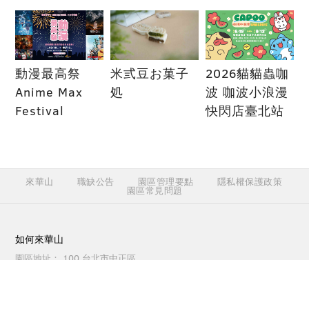
動漫最高祭
米弎豆お菓子
2026貓貓蟲咖
Anime Max
処
波 咖波小浪漫
Festival
快閃店臺北站
來華山
職缺公告
園區管理要點
隱私權保護政策
園區常見問題
如何來華山
園區地址：
100 台北市中正區
八德路一段1號
開放時間：
戶外空間24小時開
放，其他依各活動/店家公告