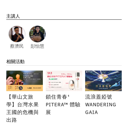
主講人
蔡濟民
彭怡慧
相關活動
【華山文旅
鎖住青春¹
流浪蓋婭號
學】台灣水果
PITERA™ 體驗
WANDERING
王國的危機與
展
GAIA
出路